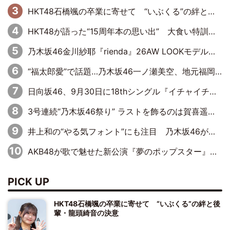
HKT48石橋颯の卒業に寄せて “いぶくる”の絆と後輩・龍頭綺音の決意
HKT48が語った“15周年本の思い出” 大食い特訓・守護霊企画・制服グラビア…盛りだくさんの裏話
乃木坂46金川紗耶『rienda』26AW LOOKモデルに就任
“福太郎愛”で話題…乃木坂46一ノ瀬美空、地元福岡『めんべい25周年トップサポーター』に就任
日向坂46、9月30日に18thシングル『イチャイチャ虫』の発売決定！ フォーメーションは『日向坂で会いましょう』にて発表
3号連続“乃木坂46祭り” ラストを飾るのは賀喜遥香…5年ぶりの登場に「5年分大人になった私を見ていただけたら」
井上和の“やる気フォント”にも注目 乃木坂46が挑んだ書道パフォーマンスの舞台裏
AKB48が歌で魅せた新公演『夢のポップスター』 初日から全身全霊のステージ
PICK UP
HKT48石橋颯の卒業に寄せて “いぶくる”の絆と後
輩・龍頭綺音の決意