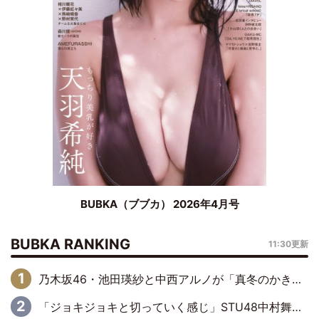
BUBKA（ブブカ） 2026年4月号
BUBKA RANKING
11:30更新
乃木坂46・池田瑛紗と中西アルノが「真冬のかき氷」騒動で火花散らす！ 因縁の裏にあるのは、逆境をともに“凌”ぐ似た者同士の絆
「ジョキジョキと切っていく感じ」STU48中村舞、新しい挑戦は自らの手で