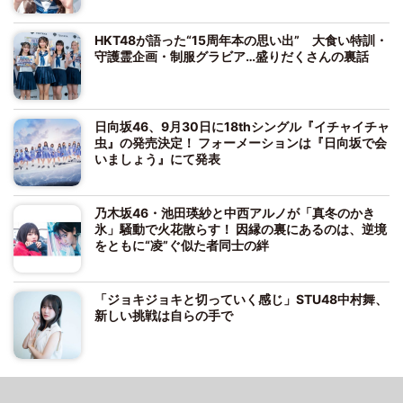
HKT48が語った“15周年本の思い出” 大食い特訓・
守護霊企画・制服グラビア…盛りだくさんの裏話
日向坂46、9月30日に18thシングル『イチャイチャ
虫』の発売決定！ フォーメーションは『日向坂で会
いましょう』にて発表
乃木坂46・池田瑛紗と中西アルノが「真冬のかき
氷」騒動で火花散らす！ 因縁の裏にあるのは、逆境
をともに“凌”ぐ似た者同士の絆
「ジョキジョキと切っていく感じ」STU48中村舞、
新しい挑戦は自らの手で