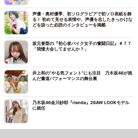
声優・奥村優季、初ソログラビアで初ソロ表紙を飾
る！ 初めて見せる表情や、声優を志したきっかけな
どを語った必読のインタビューを掲載
坂元誉梨の『初心者バイク女子の奮闘日記』＃７７
「我慢大会してませんか？」
井上和の“やる気フォント”にも注目 乃木坂46が挑
んだ書道パフォーマンスの舞台裏
乃木坂46金川紗耶『rienda』26AW LOOKモデル
に就任