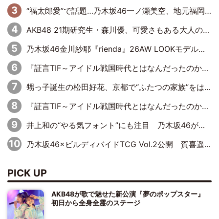
“福太郎愛”で話題…乃木坂46一ノ瀬美空、地元福岡『めんべい25周年トップサポーター』に就任
AKB48 21期研究生・森川優、可愛さもある大人の女性に
乃木坂46金川紗耶『rienda』26AW LOOKモデルに就任
『証言TIF～アイドル戦国時代とはなんだったのか～』第11回：私立恵比寿中学・真山りか×安本彩花「TIFで10年ぶりのキョンシーメイクをしたら、場を完全に引かせてしまって。時代が変わったんだなって」
甥っ子誕生の松田好花、京都で“ふたつの家族”をはしご！ “母”黒谷友香に見送られ、“父”松岡昌宏とはハシゴ酒
『証言TIF～アイドル戦国時代とはなんだったのか～』第10回：さくら学院・武藤彩未×飯田らうら「正直、中3で辞めるというのを信じてなくて。そう言われてはいたけど、嘘でしょって」
井上和の“やる気フォント”にも注目 乃木坂46が挑んだ書道パフォーマンスの舞台裏
乃木坂46×ビルディバイドTCG Vol.2公開 賀喜遥香＆田村真佑が『京まふ』ステージに登壇
PICK UP
AKB48が歌で魅せた新公演『夢のポップスター』
初日から全身全霊のステージ