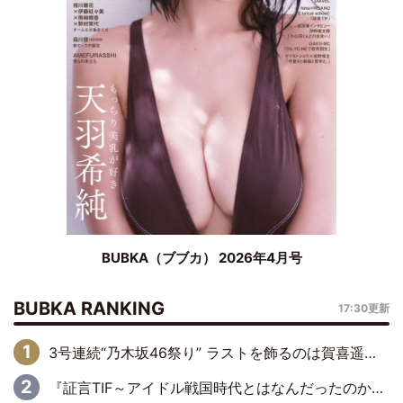
BUBKA（ブブカ） 2026年4月号
BUBKA RANKING
17:30更新
3号連続“乃木坂46祭り” ラストを飾るのは賀喜遥香…5年ぶりの登場に「5年分大人になった私を見ていただけたら」
『証言TIF～アイドル戦国時代とはなんだったのか～』第6回：でんぱ組.inc・古川未鈴×相沢梨紗「『ハロプロやりたかったな』って言ったら、夢眠ねむさんに『てめえはでんぱ組．incなんだよ！』って肩パンされて(笑)」