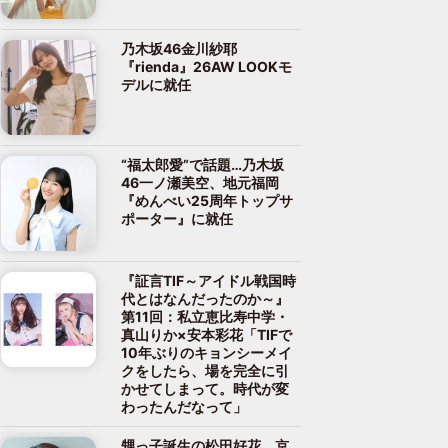
乃木坂46金川紗耶
『rienda』26AW LOOKモ
デルに就任
“福太郎愛”で話題…乃木坂
46一ノ瀬美空、地元福岡
『めんべい25周年トップサ
ポーター』に就任
『証言TIF～アイドル戦国時
代とはなんだったのか～』
第11回：私立恵比寿中学・
真山りか×安本彩花「TIFで
10年ぶりのキョンシーメイ
クをしたら、場を完全に引
かせてしまって。時代が変
わったんだなって」
甥っ子誕生の松田好花、京