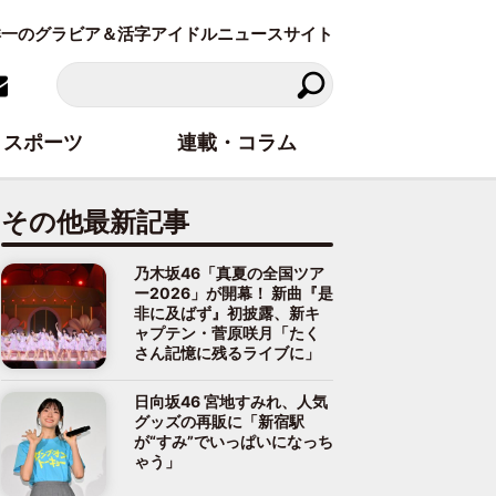
東洋一のグラビア＆活字アイドルニュースサイト
スポーツ
連載・コラム
その他最新記事
乃木坂46「真夏の全国ツア
ー2026」が開幕！ 新曲『是
非に及ばず』初披露、新キ
ャプテン・菅原咲月「たく
さん記憶に残るライブに」
日向坂46 宮地すみれ、人気
グッズの再販に「新宿駅
が“すみ”でいっぱいになっち
ゃう」