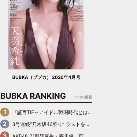
BUBKA（ブブカ） 2026年4月号
BUBKA RANKING
11:30更新
『証言TIF～アイドル戦国時代とはなんだったのか～』第6回：でんぱ組.inc・古川未鈴×相沢梨紗「『ハロプロやりたかったな』って言ったら、夢眠ねむさんに『てめえはでんぱ組．incなんだよ！』って肩パンされて(笑)」
3号連続“乃木坂46祭り” ラストを飾るのは賀喜遥香…5年ぶりの登場に「5年分大人になった私を見ていただけたら」
AKB48 21期研究生・森川優、可愛さもある大人の女性に