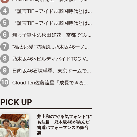
『証言TIF～アイドル戦国時代とはなんだったのか～』第11回：私立恵比寿中学・真山りか×安本彩花「TIFで10年ぶりのキョンシーメイクをしたら、場を完全に引かせてしまって。時代が変わったんだなって」
『証言TIF～アイドル戦国時代とはなんだったのか～』第10回：さくら学院・武藤彩未×飯田らうら「正直、中3で辞めるというのを信じてなくて。そう言われてはいたけど、嘘でしょって」
甥っ子誕生の松田好花、京都で“ふたつの家族”をはしご！ “母”黒谷友香に見送られ、“父”松岡昌宏とはハシゴ酒
“福太郎愛”で話題…乃木坂46一ノ瀬美空、地元福岡『めんべい25周年トップサポーター』に就任
乃木坂46×ビルディバイドTCG Vol.2公開 賀喜遥香＆田村真佑が『京まふ』ステージに登壇
日向坂46石塚瑶季、東京ドームで“観戦バレ”！ ナイツ・塙も認めた「巨人に詳しすぎるアイドル」は元VENUSスクール生で杉内コーチ推し⁉
Cloud ten佐藤流星「成長できる余地がたくさん」、本田高優「何度見ても飽きない公演に」
PICK UP
井上和の“やる気フォント”に
も注目 乃木坂46が挑んだ
書道パフォーマンスの舞台
裏