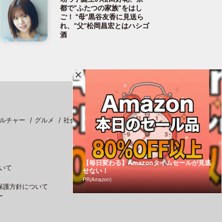
都で“ふたつの家族”をはし
ご！ “母”黒谷友香に見送ら
れ、“父”松岡昌宏とはハシゴ
酒
ルチャー
グルメ
社会
スポーツ
【毎日変わる】Amazonタイムセールが見逃
いて
せない！
PR(Amazon)
保護方針について
ー