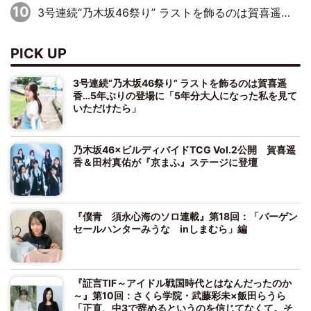
3号連続“乃木坂46祭り” ラストを飾るのは賀喜遥香…5年ぶりの登場に「5年分大人になった私を見ていただけたら」
PICK UP
3号連続“乃木坂46祭り” ラストを飾るのは賀喜遥
香…5年ぶりの登場に「5年分大人になった私を見て
いただけたら」
乃木坂46×ビルディバイドTCG Vol.2公開 賀喜遥
香＆田村真佑が『京まふ』ステージに登壇
『僕青 須永心海のソロ連載』第18回：「バーゲン
セールハンターみうな inしまむら」編
『証言TIF～アイドル戦国時代とはなんだったのか
～』第10回：さくら学院・武藤彩未×飯田らうら
「正直、中3で辞めるというのを信じてなくて。そ