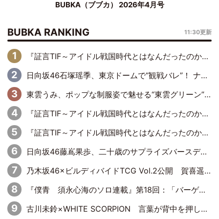
BUBKA（ブブカ） 2026年4月号
BUBKA RANKING
11:30更新
『証言TIF～アイドル戦国時代とはなんだったのか～』第6回：でんぱ組.inc・古川未鈴×相沢梨紗「『ハロプロやりたかったな』って言ったら、夢眠ねむさんに『てめえはでんぱ組．incなんだよ！』って肩パンされて(笑)」
日向坂46石塚瑶季、東京ドームで“観戦バレ”！ ナイツ・塙も認めた「巨人に詳しすぎるアイドル」は元VENUSスクール生で杉内コーチ推し⁉
東雲うみ、ポップな制服姿で魅せる“東雲グリーン”の正体
『証言TIF～アイドル戦国時代とはなんだったのか～』第8回：Negicco・Nao☆×Megu×Kaede「東京からオファーが来たのと、梨の皮剥きとどっちが大事なんだって」
『証言TIF～アイドル戦国時代とはなんだったのか～』第10回：さくら学院・武藤彩未×飯田らうら「正直、中3で辞めるというのを信じてなくて。そう言われてはいたけど、嘘でしょって」
日向坂46藤嶌果歩、二十歳のサプライズバースデーに大喜び「頼られる先輩になれるように努力していきたい」
乃木坂46×ビルディバイドTCG Vol.2公開 賀喜遥香＆田村真佑が『京まふ』ステージに登壇
『僕青 須永心海のソロ連載』第18回：「バーゲンセールハンターみうな inしまむら」編
古川未鈴×WHITE SCORPION 言葉が背中を押した“それぞれの決意”