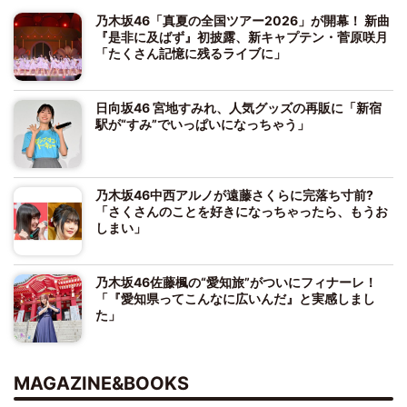
乃木坂46「真夏の全国ツアー2026」が開幕！ 新曲
『是非に及ばず』初披露、新キャプテン・菅原咲月
「たくさん記憶に残るライブに」
日向坂46 宮地すみれ、人気グッズの再販に「新宿
駅が“すみ”でいっぱいになっちゃう」
乃木坂46中西アルノが遠藤さくらに完落ち寸前?
「さくさんのことを好きになっちゃったら、もうお
しまい」
乃木坂46佐藤楓の“愛知旅”がついにフィナーレ！
「『愛知県ってこんなに広いんだ』と実感しまし
た」
MAGAZINE&BOOKS