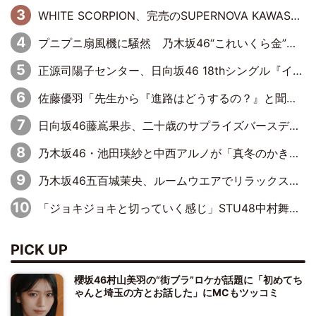
WHITE SCORPION、完売のSUPERNOVA KAWASAKIで沸いた“着席型LIVE” 『BASE Live #16』昼公演リポート
プニプニ扇風機に騒然 乃木坂46“これいくら金”延長中は今回もわちゃわちゃ全開
正源司陽子センター、日向坂46 18thシングル『イチャイチャ虫』新ビジュアル公開
佐藤優羽「先生から『進路はどうするの？』と聞かれて。『実は……』とXのトレンドで1位になっているスマホを見せました」【日向坂46『五期生LIVE』開催記念 五期生“変革”ドキュメンタリー③】
日向坂46藤嶌果歩、二十歳のサプライズバースデーに大喜び「頼られる先輩になれるように努力していきたい」
乃木坂46・池田瑛紗と中西アルノが「真冬のかき氷」騒動で火花散らす！ 因縁の裏にあるのは、逆境をともに“凌”ぐ似た者同士の絆
乃木坂46五百城茉央、ルームウエアでリラックス「今回のグラビアを見て成長を感じていただけるとうれしい」
「ジョキジョキと切っていく感じ」STU48中村舞、新しい挑戦は自らの手で
PICK UP
櫻坂46村山美羽の“街ブラ”ロケが話題に「初めてち
ゃんと埼玉の方とお話した」にMCもツッコミ