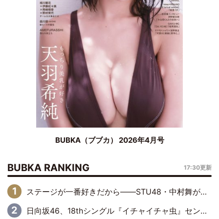
BUBKA（ブブカ） 2026年4月号
BUBKA RANKING
17:30更新
ステージが一番好きだから――STU48・中村舞が描く“これからの私”
日向坂46、18thシングル『イチャイチャ虫』センターは正源司陽子に決定& 佐藤優羽や平岡海月など、“ひなた坂46”からの選抜入りも注目！