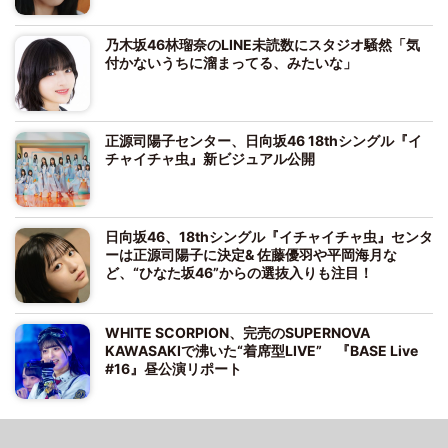
乃木坂46林瑠奈のLINE未読数にスタジオ騒然「気
付かないうちに溜まってる、みたいな」
正源司陽子センター、日向坂46 18thシングル『イ
チャイチャ虫』新ビジュアル公開
日向坂46、18thシングル『イチャイチャ虫』センタ
ーは正源司陽子に決定& 佐藤優羽や平岡海月な
ど、“ひなた坂46”からの選抜入りも注目！
WHITE SCORPION、完売のSUPERNOVA
KAWASAKIで沸いた“着席型LIVE” 『BASE Live
#16』昼公演リポート