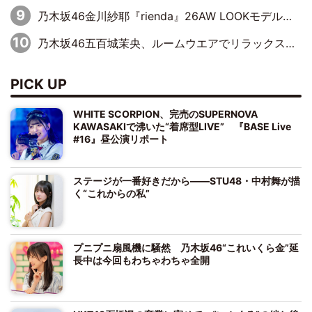
乃木坂46金川紗耶『rienda』26AW LOOKモデルに就任
乃木坂46五百城茉央、ルームウエアでリラックス「今回のグラビアを見て成長を感じていただけるとうれしい」
PICK UP
WHITE SCORPION、完売のSUPERNOVA
KAWASAKIで沸いた“着席型LIVE” 『BASE Live
#16』昼公演リポート
ステージが一番好きだから――STU48・中村舞が描
く“これからの私”
プニプニ扇風機に騒然 乃木坂46“これいくら金”延
長中は今回もわちゃわちゃ全開