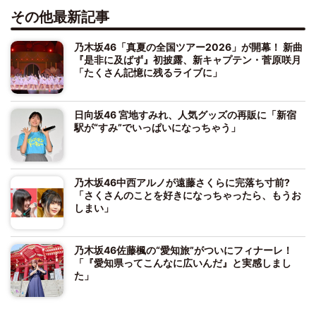
その他最新記事
乃木坂46「真夏の全国ツアー2026」が開幕！ 新曲
『是非に及ばず』初披露、新キャプテン・菅原咲月
「たくさん記憶に残るライブに」
日向坂46 宮地すみれ、人気グッズの再販に「新宿
駅が“すみ”でいっぱいになっちゃう」
乃木坂46中西アルノが遠藤さくらに完落ち寸前?
「さくさんのことを好きになっちゃったら、もうお
しまい」
乃木坂46佐藤楓の“愛知旅”がついにフィナーレ！
「『愛知県ってこんなに広いんだ』と実感しまし
た」