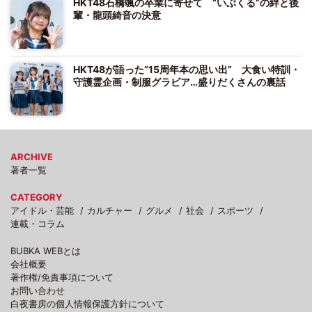
HKT48石橋颯の卒業に寄せて “いぶくる”の絆と後
輩・龍頭綺音の決意
HKT48が語った“15周年本の思い出” 大食い特訓・
守護霊企画・制服グラビア…盛りだくさんの裏話
ARCHIVE
著者一覧
CATEGORY
アイドル・芸能
カルチャー
グルメ
社会
スポーツ
連載・コラム
BUBKA WEBとは
会社概要
著作権/免責事項について
お問い合わせ
白夜書房の個人情報保護方針について