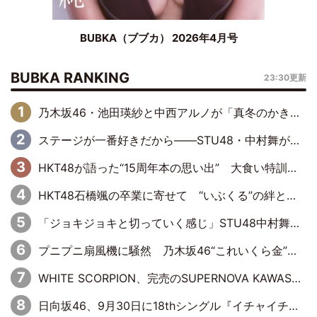
BUBKA（ブブカ） 2026年4月号
BUBKA RANKING
23:30更新
乃木坂46・池田瑛紗と中西アルノが「真冬のかき氷」騒動で火花散らす！ 因縁の裏にあるのは、逆境をともに“凌”ぐ似た者同士の絆
ステージが一番好きだから――STU48・中村舞が描く“これからの私”
HKT48が語った“15周年本の思い出” 大食い特訓・守護霊企画・制服グラビア…盛りだくさんの裏話
HKT48石橋颯の卒業に寄せて “いぶくる”の絆と後輩・龍頭綺音の決意
「ジョキジョキと切っていく感じ」STU48中村舞、新しい挑戦は自らの手で
プニプニ扇風機に騒然 乃木坂46“これいくら金”延長中は今回もわちゃわちゃ全開
WHITE SCORPION、完売のSUPERNOVA KAWASAKIで沸いた“着席型LIVE” 『BASE Live #16』昼公演リポート
日向坂46、9月30日に18thシングル『イチャイチャ虫』の発売決定！ フォーメーションは『日向坂で会いましょう』にて発表