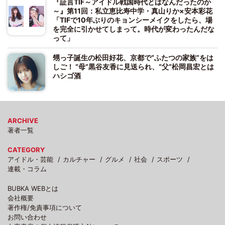
『証言TIF～アイドル戦国時代とはなんだったのか
～』第11回：私立恵比寿中学・真山りか×安本彩花
「TIFで10年ぶりのキョンシーメイクをしたら、場
を完全に引かせてしまって。時代が変わったんだな
って」
甥っ子誕生の松田好花、京都で“ふたつの家族”をは
しご！ “母”黒谷友香に見送られ、“父”松岡昌宏とは
ハシゴ酒
ARCHIVE
著者一覧
CATEGORY
アイドル・芸能
カルチャー
グルメ
社会
スポーツ
連載・コラム
BUBKA WEBとは
会社概要
著作権/免責事項について
お問い合わせ