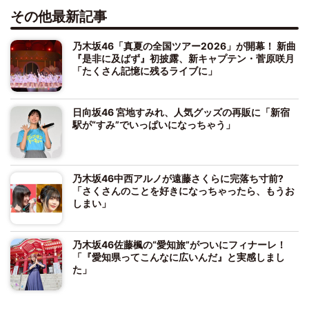
その他最新記事
乃木坂46「真夏の全国ツアー2026」が開幕！ 新曲
『是非に及ばず』初披露、新キャプテン・菅原咲月
「たくさん記憶に残るライブに」
日向坂46 宮地すみれ、人気グッズの再販に「新宿
駅が“すみ”でいっぱいになっちゃう」
乃木坂46中西アルノが遠藤さくらに完落ち寸前?
「さくさんのことを好きになっちゃったら、もうお
しまい」
乃木坂46佐藤楓の“愛知旅”がついにフィナーレ！
「『愛知県ってこんなに広いんだ』と実感しまし
た」