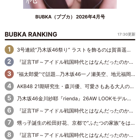
BUBKA（ブブカ） 2026年4月号
BUBKA RANKING
17:30更新
3号連続“乃木坂46祭り” ラストを飾るのは賀喜遥香…5年ぶりの登場に「5年分大人になった私を見ていただけたら」
『証言TIF～アイドル戦国時代とはなんだったのか～』第6回：でんぱ組.inc・古川未鈴×相沢梨紗「『ハロプロやりたかったな』って言ったら、夢眠ねむさんに『てめえはでんぱ組．incなんだよ！』って肩パンされて(笑)」
“福太郎愛”で話題…乃木坂46一ノ瀬美空、地元福岡『めんべい25周年トップサポーター』に就任
AKB48 21期研究生・森川優、可愛さもある大人の女性に
乃木坂46金川紗耶『rienda』26AW LOOKモデルに就任
『証言TIF～アイドル戦国時代とはなんだったのか～』第11回：私立恵比寿中学・真山りか×安本彩花「TIFで10年ぶりのキョンシーメイクをしたら、場を完全に引かせてしまって。時代が変わったんだなって」
甥っ子誕生の松田好花、京都で“ふたつの家族”をはしご！ “母”黒谷友香に見送られ、“父”松岡昌宏とはハシゴ酒
『証言TIF～アイドル戦国時代とはなんだったのか～』第10回：さくら学院・武藤彩未×飯田らうら「正直、中3で辞めるというのを信じてなくて。そう言われてはいたけど、嘘でしょって」