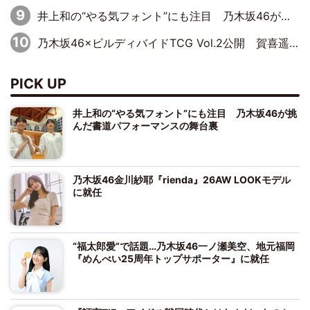
井上和の“やる気フォント”にも注目 乃木坂46が挑んだ書道パフォーマンスの舞台裏
乃木坂46×ビルディバイドTCG Vol.2公開 賀喜遥香＆田村真佑が『京まふ』ステージに登壇
PICK UP
井上和の“やる気フォント”にも注目 乃木坂46が挑
んだ書道パフォーマンスの舞台裏
乃木坂46金川紗耶『rienda』26AW LOOKモデル
に就任
“福太郎愛”で話題…乃木坂46一ノ瀬美空、地元福岡
『めんべい25周年トップサポーター』に就任