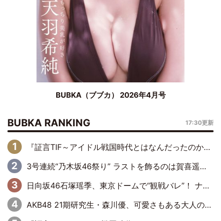
BUBKA（ブブカ） 2026年4月号
BUBKA RANKING
17:30更新
『証言TIF～アイドル戦国時代とはなんだったのか～』第6回：でんぱ組.inc・古川未鈴×相沢梨紗「『ハロプロやりたかったな』って言ったら、夢眠ねむさんに『てめえはでんぱ組．incなんだよ！』って肩パンされて(笑)」
3号連続“乃木坂46祭り” ラストを飾るのは賀喜遥香…5年ぶりの登場に「5年分大人になった私を見ていただけたら」
日向坂46石塚瑶季、東京ドームで“観戦バレ”！ ナイツ・塙も認めた「巨人に詳しすぎるアイドル」は元VENUSスクール生で杉内コーチ推し⁉
AKB48 21期研究生・森川優、可愛さもある大人の女性に