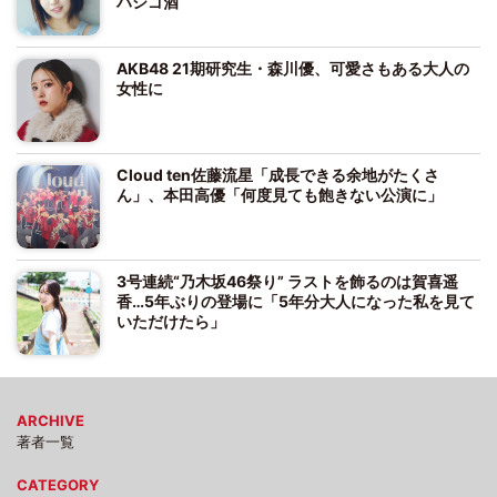
ハシゴ酒
AKB48 21期研究生・森川優、可愛さもある大人の
女性に
Cloud ten佐藤流星「成長できる余地がたくさ
ん」、本田高優「何度見ても飽きない公演に」
3号連続“乃木坂46祭り” ラストを飾るのは賀喜遥
香…5年ぶりの登場に「5年分大人になった私を見て
いただけたら」
ARCHIVE
著者一覧
CATEGORY