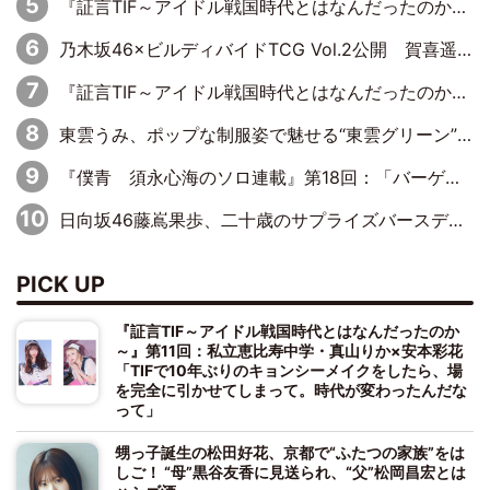
『証言TIF～アイドル戦国時代とはなんだったのか～』第10回：さくら学院・武藤彩未×飯田らうら「正直、中3で辞めるというのを信じてなくて。そう言われてはいたけど、嘘でしょって」
乃木坂46×ビルディバイドTCG Vol.2公開 賀喜遥香＆田村真佑が『京まふ』ステージに登壇
『証言TIF～アイドル戦国時代とはなんだったのか～』第8回：Negicco・Nao☆×Megu×Kaede「東京からオファーが来たのと、梨の皮剥きとどっちが大事なんだって」
東雲うみ、ポップな制服姿で魅せる“東雲グリーン”の正体
『僕青 須永心海のソロ連載』第18回：「バーゲンセールハンターみうな inしまむら」編
日向坂46藤嶌果歩、二十歳のサプライズバースデーに大喜び「頼られる先輩になれるように努力していきたい」
PICK UP
『証言TIF～アイドル戦国時代とはなんだったのか
～』第11回：私立恵比寿中学・真山りか×安本彩花
「TIFで10年ぶりのキョンシーメイクをしたら、場
を完全に引かせてしまって。時代が変わったんだな
って」
甥っ子誕生の松田好花、京都で“ふたつの家族”をは
しご！ “母”黒谷友香に見送られ、“父”松岡昌宏とは