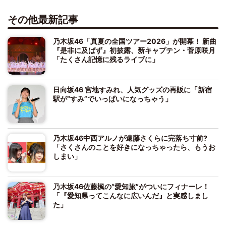
その他最新記事
乃木坂46「真夏の全国ツアー2026」が開幕！ 新曲
『是非に及ばず』初披露、新キャプテン・菅原咲月
「たくさん記憶に残るライブに」
日向坂46 宮地すみれ、人気グッズの再販に「新宿
駅が“すみ”でいっぱいになっちゃう」
乃木坂46中西アルノが遠藤さくらに完落ち寸前?
「さくさんのことを好きになっちゃったら、もうお
しまい」
乃木坂46佐藤楓の“愛知旅”がついにフィナーレ！
「『愛知県ってこんなに広いんだ』と実感しまし
た」