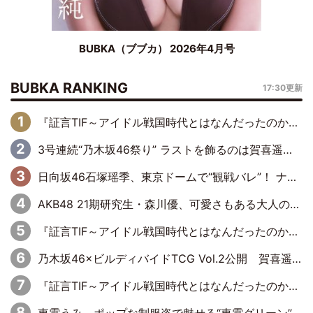
BUBKA（ブブカ） 2026年4月号
BUBKA RANKING
17:30更新
『証言TIF～アイドル戦国時代とはなんだったのか～』第6回：でんぱ組.inc・古川未鈴×相沢梨紗「『ハロプロやりたかったな』って言ったら、夢眠ねむさんに『てめえはでんぱ組．incなんだよ！』って肩パンされて(笑)」
3号連続“乃木坂46祭り” ラストを飾るのは賀喜遥香…5年ぶりの登場に「5年分大人になった私を見ていただけたら」
日向坂46石塚瑶季、東京ドームで“観戦バレ”！ ナイツ・塙も認めた「巨人に詳しすぎるアイドル」は元VENUSスクール生で杉内コーチ推し⁉
AKB48 21期研究生・森川優、可愛さもある大人の女性に
『証言TIF～アイドル戦国時代とはなんだったのか～』第10回：さくら学院・武藤彩未×飯田らうら「正直、中3で辞めるというのを信じてなくて。そう言われてはいたけど、嘘でしょって」
乃木坂46×ビルディバイドTCG Vol.2公開 賀喜遥香＆田村真佑が『京まふ』ステージに登壇
『証言TIF～アイドル戦国時代とはなんだったのか～』第8回：Negicco・Nao☆×Megu×Kaede「東京からオファーが来たのと、梨の皮剥きとどっちが大事なんだって」
東雲うみ、ポップな制服姿で魅せる“東雲グリーン”の正体