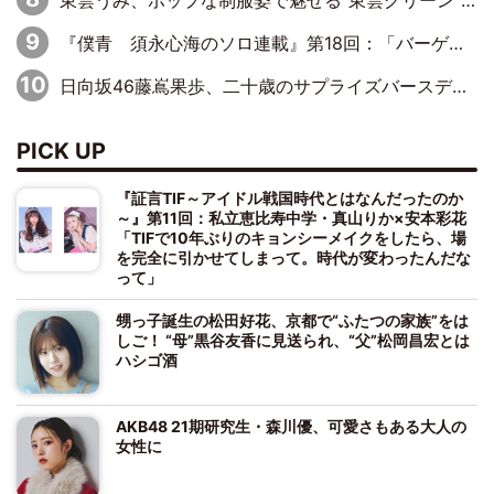
『僕青 須永心海のソロ連載』第18回：「バーゲンセールハンターみうな inしまむら」編
日向坂46藤嶌果歩、二十歳のサプライズバースデーに大喜び「頼られる先輩になれるように努力していきたい」
PICK UP
『証言TIF～アイドル戦国時代とはなんだったのか
～』第11回：私立恵比寿中学・真山りか×安本彩花
「TIFで10年ぶりのキョンシーメイクをしたら、場
を完全に引かせてしまって。時代が変わったんだな
って」
甥っ子誕生の松田好花、京都で“ふたつの家族”をは
しご！ “母”黒谷友香に見送られ、“父”松岡昌宏とは
ハシゴ酒
AKB48 21期研究生・森川優、可愛さもある大人の
女性に