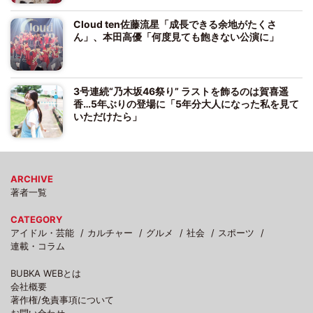
Cloud ten佐藤流星「成長できる余地がたくさ
ん」、本田高優「何度見ても飽きない公演に」
3号連続“乃木坂46祭り” ラストを飾るのは賀喜遥
香…5年ぶりの登場に「5年分大人になった私を見て
いただけたら」
ARCHIVE
著者一覧
CATEGORY
アイドル・芸能
カルチャー
グルメ
社会
スポーツ
連載・コラム
BUBKA WEBとは
会社概要
著作権/免責事項について
お問い合わせ