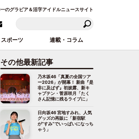
東洋一のグラビア＆活字アイドルニュースサイト
スポーツ
連載・コラム
その他最新記事
乃木坂46「真夏の全国ツア
ー2026」が開幕！ 新曲『是
非に及ばず』初披露、新キ
ャプテン・菅原咲月「たく
さん記憶に残るライブに」
日向坂46 宮地すみれ、人気
グッズの再販に「新宿駅
が“すみ”でいっぱいになっち
ゃう」