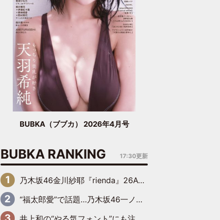
BUBKA（ブブカ） 2026年4月号
BUBKA RANKING
17:30更新
乃木坂46金川紗耶『rienda』26AW LOOKモデルに就任
“福太郎愛”で話題…乃木坂46一ノ瀬美空、地元福岡『めんべい25周年トップサポーター』に就任
井上和の“やる気フォント”にも注目 乃木坂46が挑んだ書道パフォーマンスの舞台裏