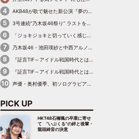
AKB48が歌で魅せた新公演『夢のポップスター』 初日から全身全霊のステージ
3号連続“乃木坂46祭り” ラストを飾るのは賀喜遥香…5年ぶりの登場に「5年分大人になった私を見ていただけたら」
「ジョキジョキと切っていく感じ」STU48中村舞、新しい挑戦は自らの手で
乃木坂46・池田瑛紗と中西アルノが「真冬のかき氷」騒動で火花散らす！ 因縁の裏にあるのは、逆境をともに“凌”ぐ似た者同士の絆
『証言TIF～アイドル戦国時代とはなんだったのか～』第11回：私立恵比寿中学・真山りか×安本彩花「TIFで10年ぶりのキョンシーメイクをしたら、場を完全に引かせてしまって。時代が変わったんだなって」
『証言TIF～アイドル戦国時代とはなんだったのか～』第6回：でんぱ組.inc・古川未鈴×相沢梨紗「『ハロプロやりたかったな』って言ったら、夢眠ねむさんに『てめえはでんぱ組．incなんだよ！』って肩パンされて(笑)」
声優・奥村優季、初ソログラビアで初ソロ表紙を飾る！ 初めて見せる表情や、声優を志したきっかけなどを語った必読のインタビューを掲載
PICK UP
HKT48石橋颯の卒業に寄せ
て “いぶくる”の絆と後輩・
龍頭綺音の決意