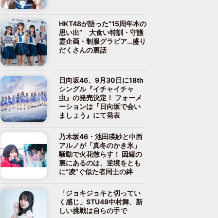
HKT48が語った“15周年本の
思い出” 大食い特訓・守護
霊企画・制服グラビア…盛り
だくさんの裏話
日向坂46、9月30日に18th
シングル『イチャイチャ
虫』の発売決定！ フォーメ
ーションは『日向坂で会い
ましょう』にて発表
乃木坂46・池田瑛紗と中西
アルノが「真冬のかき氷」
騒動で火花散らす！ 因縁の
裏にあるのは、逆境をとも
に“凌”ぐ似た者同士の絆
「ジョキジョキと切ってい
く感じ」STU48中村舞、新
しい挑戦は自らの手で