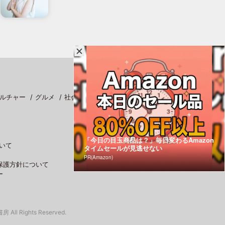
ルチャー
グルメ
社会
スポーツ
「今日の目玉商品は？」毎日変わるAmazon
いて
タイムセールが見逃せない
PR(Amazon)
保護方針について
ー
 All Rights Reserved.