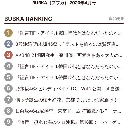
BUBKA（ブブカ） 2026年4月号
BUBKA RANKING
5:30更新
『証言TIF～アイドル戦国時代とはなんだったのか～』第6回：でんぱ組.inc・古川未鈴×相沢梨紗「『ハロプロやりたかったな』って言ったら、夢眠ねむさんに『てめえはでんぱ組．incなんだよ！』って肩パンされて(笑)」
3号連続“乃木坂46祭り” ラストを飾るのは賀喜遥香…5年ぶりの登場に「5年分大人になった私を見ていただけたら」
AKB48 21期研究生・森川優、可愛さもある大人の女性に
『証言TIF～アイドル戦国時代とはなんだったのか～』第11回：私立恵比寿中学・真山りか×安本彩花「TIFで10年ぶりのキョンシーメイクをしたら、場を完全に引かせてしまって。時代が変わったんだなって」
『証言TIF～アイドル戦国時代とはなんだったのか～』第10回：さくら学院・武藤彩未×飯田らうら「正直、中3で辞めるというのを信じてなくて。そう言われてはいたけど、嘘でしょって」
乃木坂46×ビルディバイドTCG Vol.2公開 賀喜遥香＆田村真佑が『京まふ』ステージに登壇
甥っ子誕生の松田好花、京都で“ふたつの家族”をはしご！ “母”黒谷友香に見送られ、“父”松岡昌宏とはハシゴ酒
日向坂46石塚瑶季、東京ドームで“観戦バレ”！ ナイツ・塙も認めた「巨人に詳しすぎるアイドル」は元VENUSスクール生で杉内コーチ推し⁉
『僕青 須永心海のソロ連載』第18回：「バーゲンセールハンターみうな inしまむら」編