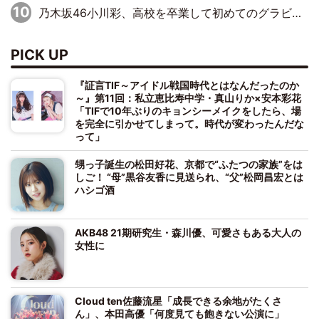
乃木坂46小川彩、高校を卒業して初めてのグラビア「大人になった感じがしました(笑)」
PICK UP
『証言TIF～アイドル戦国時代とはなんだったのか
～』第11回：私立恵比寿中学・真山りか×安本彩花
「TIFで10年ぶりのキョンシーメイクをしたら、場
を完全に引かせてしまって。時代が変わったんだな
って」
甥っ子誕生の松田好花、京都で“ふたつの家族”をは
しご！ “母”黒谷友香に見送られ、“父”松岡昌宏とは
ハシゴ酒
AKB48 21期研究生・森川優、可愛さもある大人の
女性に
Cloud ten佐藤流星「成長できる余地がたくさ
ん」、本田高優「何度見ても飽きない公演に」