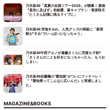
乃木坂46「真夏の全国ツアー2026」が開幕！ 新曲
『是非に及ばず』初披露、新キャプテン・菅原咲月
「たくさん記憶に残るライブに」
日向坂46 宮地すみれ、人気グッズの再販に「新宿
駅が“すみ”でいっぱいになっちゃう」
乃木坂46中西アルノが遠藤さくらに完落ち寸前?
「さくさんのことを好きになっちゃったら、もうお
しまい」
乃木坂46佐藤楓の“愛知旅”がついにフィナーレ！
「『愛知県ってこんなに広いんだ』と実感しまし
た」
MAGAZINE&BOOKS