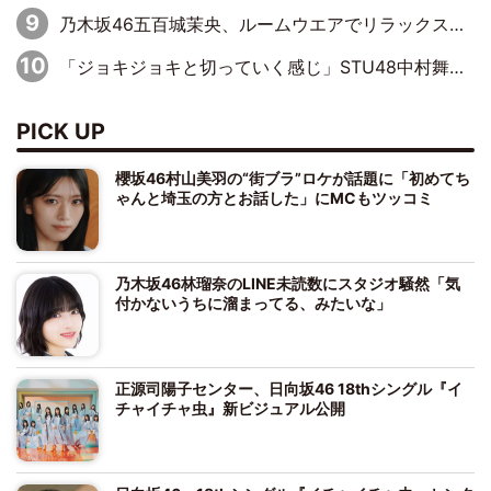
乃木坂46五百城茉央、ルームウエアでリラックス「今回のグラビアを見て成長を感じていただけるとうれしい」
「ジョキジョキと切っていく感じ」STU48中村舞、新しい挑戦は自らの手で
PICK UP
櫻坂46村山美羽の“街ブラ”ロケが話題に「初めてち
ゃんと埼玉の方とお話した」にMCもツッコミ
乃木坂46林瑠奈のLINE未読数にスタジオ騒然「気
付かないうちに溜まってる、みたいな」
正源司陽子センター、日向坂46 18thシングル『イ
チャイチャ虫』新ビジュアル公開