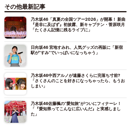
その他最新記事
乃木坂46「真夏の全国ツアー2026」が開幕！ 新曲
『是非に及ばず』初披露、新キャプテン・菅原咲月
「たくさん記憶に残るライブに」
日向坂46 宮地すみれ、人気グッズの再販に「新宿
駅が“すみ”でいっぱいになっちゃう」
乃木坂46中西アルノが遠藤さくらに完落ち寸前?
「さくさんのことを好きになっちゃったら、もうお
しまい」
乃木坂46佐藤楓の“愛知旅”がついにフィナーレ！
「『愛知県ってこんなに広いんだ』と実感しまし
た」