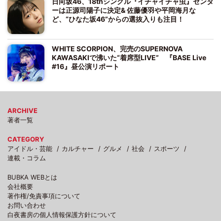
日向坂46、18thシングル『イチャイチャ虫』センタ
ーは正源司陽子に決定& 佐藤優羽や平岡海月な
ど、“ひなた坂46”からの選抜入りも注目！
WHITE SCORPION、完売のSUPERNOVA
KAWASAKIで沸いた“着席型LIVE” 『BASE Live
#16』昼公演リポート
ARCHIVE
著者一覧
CATEGORY
アイドル・芸能
カルチャー
グルメ
社会
スポーツ
連載・コラム
BUBKA WEBとは
会社概要
著作権/免責事項について
お問い合わせ
白夜書房の個人情報保護方針について