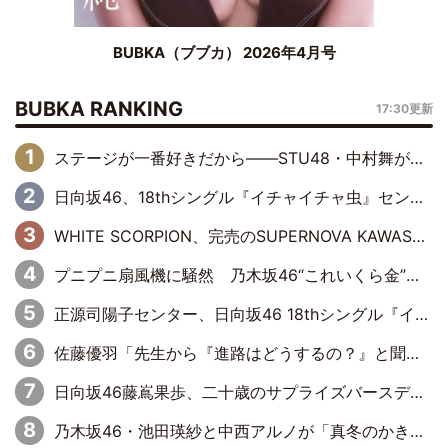
BUBKA（ブブカ） 2026年4月号
BUBKA RANKING
17:30更新
ステージが一番好きだから――STU48・中村舞が描く“これからの私”
日向坂46、18thシングル『イチャイチャ虫』センターは正源司陽子に決定& 佐藤優羽や平岡海月など、“ひなた坂46”からの選抜入りも注目！
WHITE SCORPION、完売のSUPERNOVA KAWASAKIで沸いた“着席型LIVE” 『BASE Live #16』昼公演リポート
プニプニ扇風機に騒然 乃木坂46“これいくら金”延長中は今回もわちゃわちゃ全開
正源司陽子センター、日向坂46 18thシングル『イチャイチャ虫』新ビジュアル公開
佐藤優羽「先生から『進路はどうするの？』と聞かれて。『実は……』とXのトレンドで1位になっているスマホを見せました」【日向坂46『五期生LIVE』開催記念 五期生“変革”ドキュメンタリー③】
日向坂46藤嶌果歩、二十歳のサプライズバースデーに大喜び「頼られる先輩になれるように努力していきたい」
乃木坂46・池田瑛紗と中西アルノが「真冬のかき氷」騒動で火花散らす！ 因縁の裏にあるのは、逆境をともに“凌”ぐ似た者同士の絆