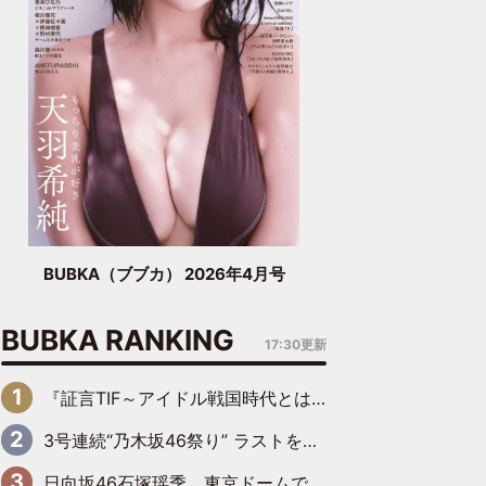
BUBKA（ブブカ） 2026年4月号
BUBKA RANKING
17:30更新
『証言TIF～アイドル戦国時代とはなんだったのか～』第6回：でんぱ組.inc・古川未鈴×相沢梨紗「『ハロプロやりたかったな』って言ったら、夢眠ねむさんに『てめえはでんぱ組．incなんだよ！』って肩パンされて(笑)」
3号連続“乃木坂46祭り” ラストを飾るのは賀喜遥香…5年ぶりの登場に「5年分大人になった私を見ていただけたら」
日向坂46石塚瑶季、東京ドームで“観戦バレ”！ ナイツ・塙も認めた「巨人に詳しすぎるアイドル」は元VENUSスクール生で杉内コーチ推し⁉