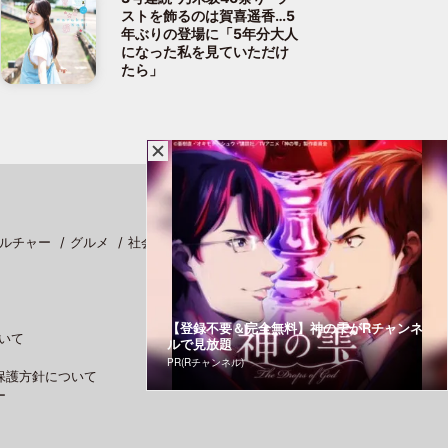
ストを飾るのは賀喜遥香…5
年ぶりの登場に「5年分大人
になった私を見ていただけ
たら」
ルチャー
グルメ
社会
スポーツ
【登録不要＆完全無料】神の雫がRチャンネ
いて
ルで見放題
PR(Rチャンネル)
保護方針について
ー