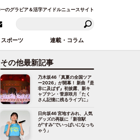
東洋一のグラビア＆活字アイドルニュースサイト
スポーツ
連載・コラム
その他最新記事
乃木坂46「真夏の全国ツア
ー2026」が開幕！ 新曲『是
非に及ばず』初披露、新キ
ャプテン・菅原咲月「たく
さん記憶に残るライブに」
日向坂46 宮地すみれ、人気
グッズの再販に「新宿駅
が“すみ”でいっぱいになっち
ゃう」