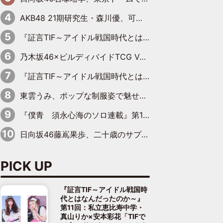
AKB48 21期研究生・森川優、可愛さもある大人の女性に
『証言TIF～アイドル戦国時代とはなんだったのか～』第10回：さくら学院・武藤彩未×飯田らうら「正直、中3で辞めるというのを信じてなくて。そう言われてはいたけど、嘘でしょって」
乃木坂46×ビルディバイドTCG Vol.2公開 賀喜遥香＆田村真佑が『京まふ』ステージに登壇
『証言TIF～アイドル戦国時代とはなんだったのか～』第8回：Negicco・Nao☆×Megu×Kaede「東京からオファーが来たのと、梨の皮剥きとどっちが大事なんだって」
東雲うみ、ポップな制服姿で魅せる“東雲グリーン”の正体
『僕青 須永心海のソロ連載』第18回：「バーゲンセールハンターみうな inしまむら」編
日向坂46藤嶌果歩、二十歳のサプライズバースデーに大喜び「頼られる先輩になれるように努力していきたい」
PICK UP
『証言TIF～アイドル戦国時
代とはなんだったのか～』
第11回：私立恵比寿中学・
真山りか×安本彩花「TIFで