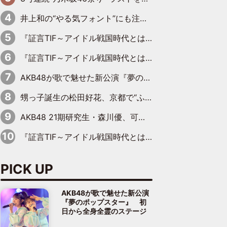
井上和の“やる気フォント”にも注目 乃木坂46が挑んだ書道パフォーマンスの舞台裏
『証言TIF～アイドル戦国時代とはなんだったのか～』第6回：でんぱ組.inc・古川未鈴×相沢梨紗「『ハロプロやりたかったな』って言ったら、夢眠ねむさんに『てめえはでんぱ組．incなんだよ！』って肩パンされて(笑)」
『証言TIF～アイドル戦国時代とはなんだったのか～』第11回：私立恵比寿中学・真山りか×安本彩花「TIFで10年ぶりのキョンシーメイクをしたら、場を完全に引かせてしまって。時代が変わったんだなって」
AKB48が歌で魅せた新公演『夢のポップスター』 初日から全身全霊のステージ
甥っ子誕生の松田好花、京都で“ふたつの家族”をはしご！ “母”黒谷友香に見送られ、“父”松岡昌宏とはハシゴ酒
AKB48 21期研究生・森川優、可愛さもある大人の女性に
『証言TIF～アイドル戦国時代とはなんだったのか～』第10回：さくら学院・武藤彩未×飯田らうら「正直、中3で辞めるというのを信じてなくて。そう言われてはいたけど、嘘でしょって」
PICK UP
AKB48が歌で魅せた新公演
『夢のポップスター』 初
日から全身全霊のステージ