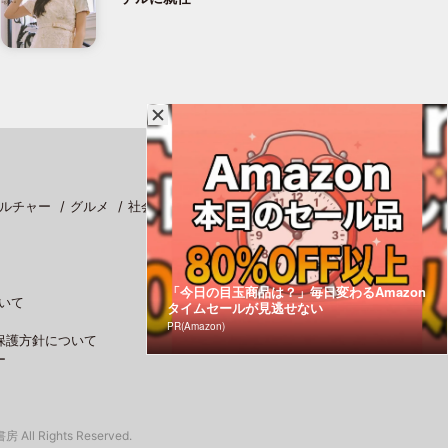
ルチャー
グルメ
社会
スポーツ
「今日の目玉商品は？」毎日変わるAmazon
いて
タイムセールが見逃せない
PR(Amazon)
保護方針について
ー
 All Rights Reserved.