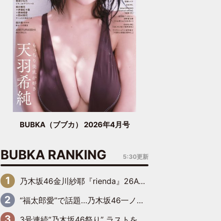
BUBKA（ブブカ） 2026年4月号
BUBKA RANKING
5:30更新
乃木坂46金川紗耶『rienda』26AW LOOKモデルに就任
“福太郎愛”で話題…乃木坂46一ノ瀬美空、地元福岡『めんべい25周年トップサポーター』に就任
3号連続“乃木坂46祭り” ラストを飾るのは賀喜遥香…5年ぶりの登場に「5年分大人になった私を見ていただけたら」