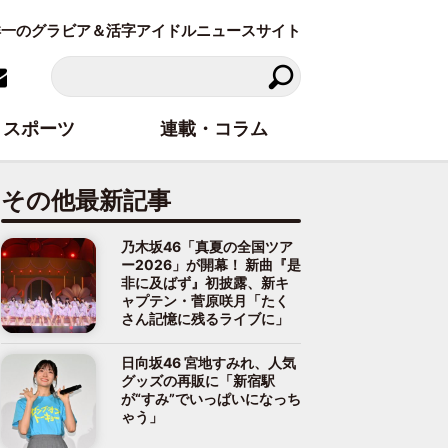
東洋一のグラビア＆活字アイドルニュースサイト
スポーツ
連載・コラム
その他最新記事
乃木坂46「真夏の全国ツア
ー2026」が開幕！ 新曲『是
非に及ばず』初披露、新キ
ャプテン・菅原咲月「たく
さん記憶に残るライブに」
日向坂46 宮地すみれ、人気
グッズの再販に「新宿駅
が“すみ”でいっぱいになっち
ゃう」