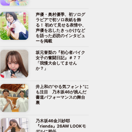
声優・奥村優季、初ソログ
ラビアで初ソロ表紙を飾
る！ 初めて見せる表情や、
声優を志したきっかけなど
を語った必読のインタビュ
ーを掲載
坂元誉梨の『初心者バイク
女子の奮闘日記』＃７７
「我慢大会してません
か？」
井上和の“やる気フォント”に
も注目 乃木坂46が挑んだ
書道パフォーマンスの舞台
裏
乃木坂46金川紗耶
『rienda』26AW LOOKモ
デルに就任