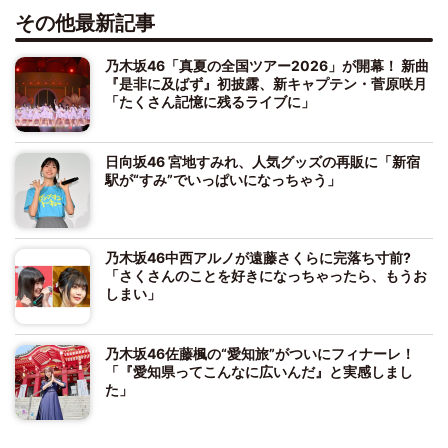
その他最新記事
乃木坂46「真夏の全国ツアー2026」が開幕！ 新曲
『是非に及ばず』初披露、新キャプテン・菅原咲月
「たくさん記憶に残るライブに」
日向坂46 宮地すみれ、人気グッズの再販に「新宿
駅が“すみ”でいっぱいになっちゃう」
乃木坂46中西アルノが遠藤さくらに完落ち寸前?
「さくさんのことを好きになっちゃったら、もうお
しまい」
乃木坂46佐藤楓の“愛知旅”がついにフィナーレ！
「『愛知県ってこんなに広いんだ』と実感しまし
た」