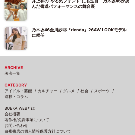
井上和の“やる気フォント”にも注目 乃木坂46が挑
んだ書道パフォーマンスの舞台裏
乃木坂46金川紗耶『rienda』26AW LOOKモデル
に就任
ARCHIVE
著者一覧
CATEGORY
アイドル・芸能
カルチャー
グルメ
社会
スポーツ
連載・コラム
BUBKA WEBとは
会社概要
著作権/免責事項について
お問い合わせ
白夜書房の個人情報保護方針について