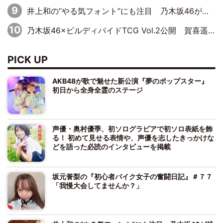
井上和の“やる気フォント”にも注目 乃木坂46が挑んだ書道パフォーマンスの舞台裏
乃木坂46×ビルディバイドTCG Vol.2公開 賀喜遥香＆田村真佑が『京まふ』ステージに登壇
PICK UP
AKB48が歌で魅せた新公演『夢のポップスター』
初日から全身全霊のステージ
声優・奥村優季、初ソログラビアで初ソロ表紙を飾
る！ 初めて見せる表情や、声優を志したきっかけな
どを語った必読のインタビューを掲載
坂元誉梨の『初心者バイク女子の奮闘日記』＃７７
「我慢大会してませんか？」