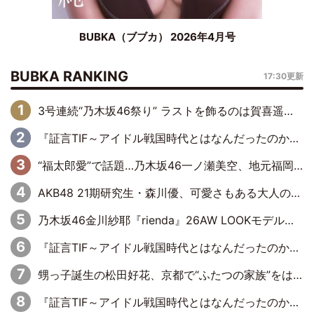
BUBKA（ブブカ） 2026年4月号
BUBKA RANKING
17:30更新
3号連続“乃木坂46祭り” ラストを飾るのは賀喜遥香…5年ぶりの登場に「5年分大人になった私を見ていただけたら」
『証言TIF～アイドル戦国時代とはなんだったのか～』第6回：でんぱ組.inc・古川未鈴×相沢梨紗「『ハロプロやりたかったな』って言ったら、夢眠ねむさんに『てめえはでんぱ組．incなんだよ！』って肩パンされて(笑)」
“福太郎愛”で話題…乃木坂46一ノ瀬美空、地元福岡『めんべい25周年トップサポーター』に就任
AKB48 21期研究生・森川優、可愛さもある大人の女性に
乃木坂46金川紗耶『rienda』26AW LOOKモデルに就任
『証言TIF～アイドル戦国時代とはなんだったのか～』第11回：私立恵比寿中学・真山りか×安本彩花「TIFで10年ぶりのキョンシーメイクをしたら、場を完全に引かせてしまって。時代が変わったんだなって」
甥っ子誕生の松田好花、京都で“ふたつの家族”をはしご！ “母”黒谷友香に見送られ、“父”松岡昌宏とはハシゴ酒
『証言TIF～アイドル戦国時代とはなんだったのか～』第10回：さくら学院・武藤彩未×飯田らうら「正直、中3で辞めるというのを信じてなくて。そう言われてはいたけど、嘘でしょって」