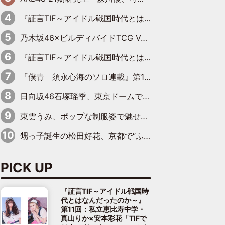
『証言TIF～アイドル戦国時代とはなんだったのか～』第10回：さくら学院・武藤彩未×飯田らうら「正直、中3で辞めるというのを信じてなくて。そう言われてはいたけど、嘘でしょって」
乃木坂46×ビルディバイドTCG Vol.2公開 賀喜遥香＆田村真佑が『京まふ』ステージに登壇
『証言TIF～アイドル戦国時代とはなんだったのか～』第11回：私立恵比寿中学・真山りか×安本彩花「TIFで10年ぶりのキョンシーメイクをしたら、場を完全に引かせてしまって。時代が変わったんだなって」
『僕青 須永心海のソロ連載』第18回：「バーゲンセールハンターみうな inしまむら」編
日向坂46石塚瑶季、東京ドームで“観戦バレ”！ ナイツ・塙も認めた「巨人に詳しすぎるアイドル」は元VENUSスクール生で杉内コーチ推し⁉
東雲うみ、ポップな制服姿で魅せる“東雲グリーン”の正体
甥っ子誕生の松田好花、京都で“ふたつの家族”をはしご！ “母”黒谷友香に見送られ、“父”松岡昌宏とはハシゴ酒
PICK UP
『証言TIF～アイドル戦国時
代とはなんだったのか～』
第11回：私立恵比寿中学・
真山りか×安本彩花「TIFで