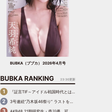
BUBKA（ブブカ） 2026年4月号
BUBKA RANKING
23:30更新
『証言TIF～アイドル戦国時代とはなんだったのか～』第6回：でんぱ組.inc・古川未鈴×相沢梨紗「『ハロプロやりたかったな』って言ったら、夢眠ねむさんに『てめえはでんぱ組．incなんだよ！』って肩パンされて(笑)」
3号連続“乃木坂46祭り” ラストを飾るのは賀喜遥香…5年ぶりの登場に「5年分大人になった私を見ていただけたら」
AKB48 21期研究生・森川優、可愛さもある大人の女性に