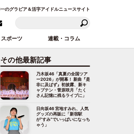
東洋一のグラビア＆活字アイドルニュースサイト
スポーツ
連載・コラム
その他最新記事
乃木坂46「真夏の全国ツア
ー2026」が開幕！ 新曲『是
非に及ばず』初披露、新キ
ャプテン・菅原咲月「たく
さん記憶に残るライブに」
日向坂46 宮地すみれ、人気
グッズの再販に「新宿駅
が“すみ”でいっぱいになっち
ゃう」