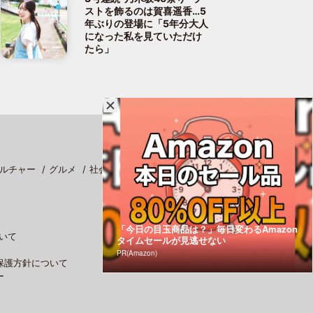
ストを飾るのは賀喜遥香…5
年ぶりの登場に「5年分大人
になった私を見ていただけ
たら」
ルチャー
グルメ
社会
スポーツ
「今日の目玉商品は？」毎日変わるAmazon
いて
タイムセールが見逃せない
PR(Amazon)
保護方針について
ー