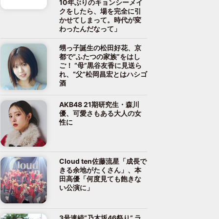
10年ぶりのキョンシーメイ
クをしたら、場を完全に引
かせてしまって。時代が変
わったんだなって」
甥っ子誕生の松田好花、京
都で“ふたつの家族”をはし
ご！ “母”黒谷友香に見送ら
れ、“父”松岡昌宏とはハシゴ
酒
AKB48 21期研究生・森川
優、可愛さもある大人の女
性に
Cloud ten佐藤流星「成長で
きる余地がたくさん」、本
田高優「何度見ても飽きな
い公演に」
3号連続“乃木坂46祭り” ラ