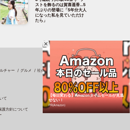
ストを飾るのは賀喜遥香…5
年ぶりの登場に「5年分大人
になった私を見ていただけ
たら」
ルチャー
グルメ
社会
スポーツ
【毎日変わる】Amazonタイムセールが見逃
いて
せない！
PR(Amazon)
保護方針について
ー