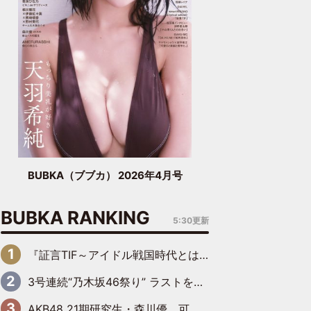
BUBKA（ブブカ） 2026年4月号
BUBKA RANKING
5:30更新
『証言TIF～アイドル戦国時代とはなんだったのか～』第6回：でんぱ組.inc・古川未鈴×相沢梨紗「『ハロプロやりたかったな』って言ったら、夢眠ねむさんに『てめえはでんぱ組．incなんだよ！』って肩パンされて(笑)」
3号連続“乃木坂46祭り” ラストを飾るのは賀喜遥香…5年ぶりの登場に「5年分大人になった私を見ていただけたら」
AKB48 21期研究生・森川優、可愛さもある大人の女性に