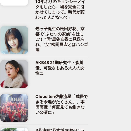
10年ぶりのキョンシーメイ
クをしたら、場を完全に引
かせてしまって。時代が変
わったんだなって」
甥っ子誕生の松田好花、京
都で“ふたつの家族”をはし
ご！ “母”黒谷友香に見送ら
れ、“父”松岡昌宏とはハシゴ
酒
AKB48 21期研究生・森川
優、可愛さもある大人の女
性に
Cloud ten佐藤流星「成長で
きる余地がたくさん」、本
田高優「何度見ても飽きな
い公演に」
3号連続“乃木坂46祭り” ラ