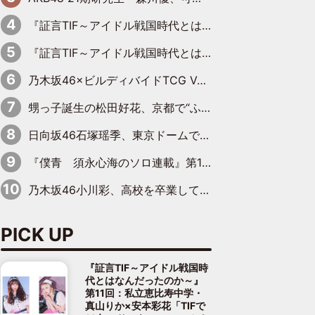
『証言TIF～アイドル戦国時代とはなんだったのか～』第11回：私立恵比寿中学・真山りか×安本彩花「TIFで10年ぶりのキョンシーメイクをしたら、場を完全に引かせてしまって。時代が変わったんだなって」
『証言TIF～アイドル戦国時代とはなんだったのか～』第10回：さくら学院・武藤彩未×飯田らうら「正直、中3で辞めるというのを信じてなくて。そう言われてはいたけど、嘘でしょって」
乃木坂46×ビルディバイドTCG Vol.2公開 賀喜遥香＆田村真佑が『京まふ』ステージに登壇
甥っ子誕生の松田好花、京都で“ふたつの家族”をはしご！ “母”黒谷友香に見送られ、“父”松岡昌宏とはハシゴ酒
日向坂46石塚瑶季、東京ドームで“観戦バレ”！ ナイツ・塙も認めた「巨人に詳しすぎるアイドル」は元VENUSスクール生で杉内コーチ推し⁉
『僕青 須永心海のソロ連載』第18回：「バーゲンセールハンターみうな inしまむら」編
乃木坂46小川彩、高校を卒業して初めてのグラビア「大人になった感じがしました(笑)」
PICK UP
『証言TIF～アイドル戦国時
代とはなんだったのか～』
第11回：私立恵比寿中学・
真山りか×安本彩花「TIFで