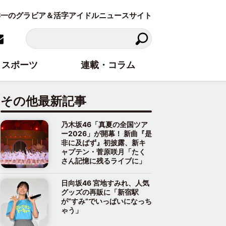
東洋一のグラビア＆活字アイドルニュースサイト
スポーツ
連載・コラム
その他最新記事
乃木坂46「真夏の全国ツア
ー2026」が開幕！ 新曲『是
非に及ばず』初披露、新キ
ャプテン・菅原咲月「たく
さん記憶に残るライブに」
日向坂46 宮地すみれ、人気
グッズの再販に「新宿駅
が“すみ”でいっぱいになっち
ゃう」