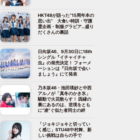
HKT48が語った“15周年本の
思い出” 大食い特訓・守護
霊企画・制服グラビア…盛り
だくさんの裏話
日向坂46、9月30日に18th
シングル『イチャイチャ
虫』の発売決定！ フォーメ
ーションは『日向坂で会い
ましょう』にて発表
乃木坂46・池田瑛紗と中西
アルノが「真冬のかき氷」
騒動で火花散らす！ 因縁の
裏にあるのは、逆境をとも
に“凌”ぐ似た者同士の絆
「ジョキジョキと切ってい
く感じ」STU48中村舞、新
しい挑戦は自らの手で