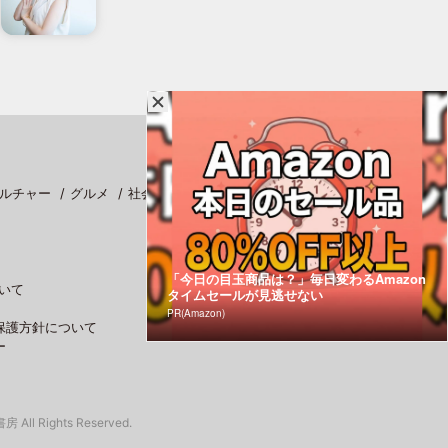
ルチャー
グルメ
社会
スポーツ
「今日の目玉商品は？」毎日変わるAmazon
いて
タイムセールが見逃せない
PR(Amazon)
保護方針について
ー
 All Rights Reserved.