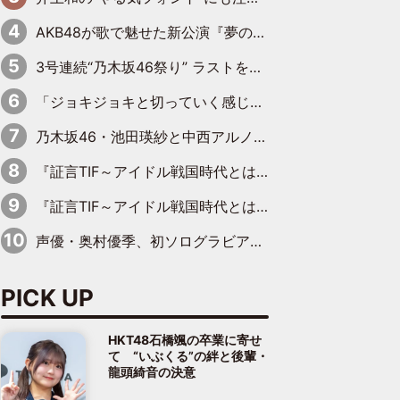
AKB48が歌で魅せた新公演『夢のポップスター』 初日から全身全霊のステージ
3号連続“乃木坂46祭り” ラストを飾るのは賀喜遥香…5年ぶりの登場に「5年分大人になった私を見ていただけたら」
「ジョキジョキと切っていく感じ」STU48中村舞、新しい挑戦は自らの手で
乃木坂46・池田瑛紗と中西アルノが「真冬のかき氷」騒動で火花散らす！ 因縁の裏にあるのは、逆境をともに“凌”ぐ似た者同士の絆
『証言TIF～アイドル戦国時代とはなんだったのか～』第11回：私立恵比寿中学・真山りか×安本彩花「TIFで10年ぶりのキョンシーメイクをしたら、場を完全に引かせてしまって。時代が変わったんだなって」
『証言TIF～アイドル戦国時代とはなんだったのか～』第6回：でんぱ組.inc・古川未鈴×相沢梨紗「『ハロプロやりたかったな』って言ったら、夢眠ねむさんに『てめえはでんぱ組．incなんだよ！』って肩パンされて(笑)」
声優・奥村優季、初ソログラビアで初ソロ表紙を飾る！ 初めて見せる表情や、声優を志したきっかけなどを語った必読のインタビューを掲載
PICK UP
HKT48石橋颯の卒業に寄せ
て “いぶくる”の絆と後輩・
龍頭綺音の決意