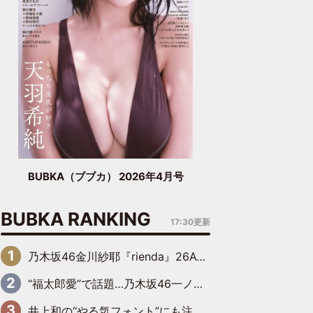
BUBKA（ブブカ） 2026年4月号
BUBKA RANKING
17:30更新
乃木坂46金川紗耶『rienda』26AW LOOKモデルに就任
“福太郎愛”で話題…乃木坂46一ノ瀬美空、地元福岡『めんべい25周年トップサポーター』に就任
井上和の“やる気フォント”にも注目 乃木坂46が挑んだ書道パフォーマンスの舞台裏