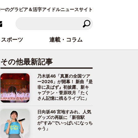
東洋一のグラビア＆活字アイドルニュースサイト
スポーツ
連載・コラム
その他最新記事
乃木坂46「真夏の全国ツア
ー2026」が開幕！ 新曲『是
非に及ばず』初披露、新キ
ャプテン・菅原咲月「たく
さん記憶に残るライブに」
日向坂46 宮地すみれ、人気
グッズの再販に「新宿駅
が“すみ”でいっぱいになっち
ゃう」