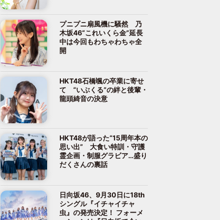
プニプニ扇風機に騒然 乃
木坂46“これいくら金”延長
中は今回もわちゃわちゃ全
開
HKT48石橋颯の卒業に寄せ
て “いぶくる”の絆と後輩・
龍頭綺音の決意
HKT48が語った“15周年本の
思い出” 大食い特訓・守護
霊企画・制服グラビア…盛り
だくさんの裏話
日向坂46、9月30日に18th
シングル『イチャイチャ
虫』の発売決定！ フォーメ