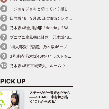
「ジョキジョキと切っていく感じ」STU48中村舞、新しい挑戦は自らの手で
日向坂46、9月30日に18thシングル『イチャイチャ虫』の発売決定！ フォーメーションは『日向坂で会いましょう』にて発表
乃木坂46金川紗耶『rienda』26AW LOOKモデルに就任
プニプニ扇風機に騒然 乃木坂46“これいくら金”延長中は今回もわちゃわちゃ全開
“福太郎愛”で話題…乃木坂46一ノ瀬美空、地元福岡『めんべい25周年トップサポーター』に就任
3号連続“乃木坂46祭り” ラストを飾るのは賀喜遥香…5年ぶりの登場に「5年分大人になった私を見ていただけたら」
乃木坂46五百城茉央、ルームウエアでリラックス「今回のグラビアを見て成長を感じていただけるとうれしい」
PICK UP
ステージが一番好きだから
――STU48・中村舞が描
く“これからの私”