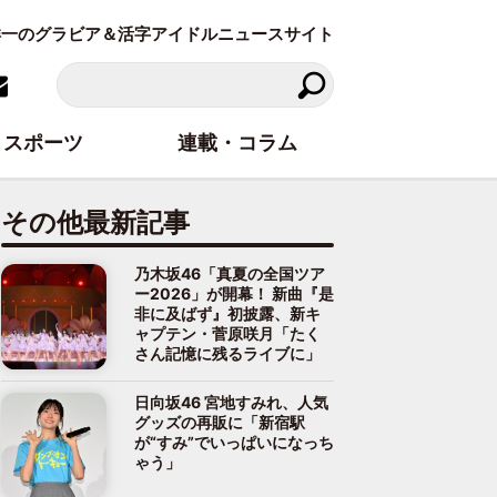
東洋一のグラビア＆活字アイドルニュースサイト
スポーツ
連載・コラム
その他最新記事
乃木坂46「真夏の全国ツア
ー2026」が開幕！ 新曲『是
非に及ばず』初披露、新キ
ャプテン・菅原咲月「たく
さん記憶に残るライブに」
日向坂46 宮地すみれ、人気
グッズの再販に「新宿駅
が“すみ”でいっぱいになっち
ゃう」