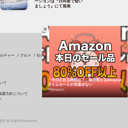
ーションは『日向坂で会い
ましょう』にて発表
ルチャー
グルメ
社会
スポーツ
「今日の目玉商品は？」毎日変わるAmazon
いて
タイムセールが見逃せない
PR(Amazon)
保護方針について
ー
 All Rights Reserved.