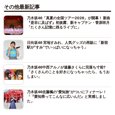
その他最新記事
乃木坂46「真夏の全国ツアー2026」が開幕！ 新曲
『是非に及ばず』初披露、新キャプテン・菅原咲月
「たくさん記憶に残るライブに」
日向坂46 宮地すみれ、人気グッズの再販に「新宿
駅が“すみ”でいっぱいになっちゃう」
乃木坂46中西アルノが遠藤さくらに完落ち寸前?
「さくさんのことを好きになっちゃったら、もうお
しまい」
乃木坂46佐藤楓の“愛知旅”がついにフィナーレ！
「『愛知県ってこんなに広いんだ』と実感しまし
た」