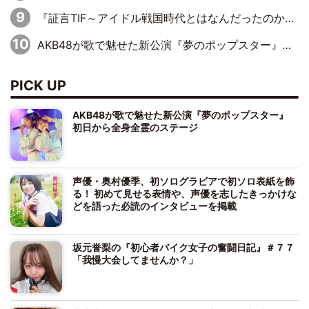
『証言TIF～アイドル戦国時代とはなんだったのか～』第10回：さくら学院・武藤彩未×飯田らうら「正直、中3で辞めるというのを信じてなくて。そう言われてはいたけど、嘘でしょって」
AKB48が歌で魅せた新公演『夢のポップスター』 初日から全身全霊のステージ
PICK UP
AKB48が歌で魅せた新公演『夢のポップスター』
初日から全身全霊のステージ
声優・奥村優季、初ソログラビアで初ソロ表紙を飾
る！ 初めて見せる表情や、声優を志したきっかけな
どを語った必読のインタビューを掲載
坂元誉梨の『初心者バイク女子の奮闘日記』＃７７
「我慢大会してませんか？」