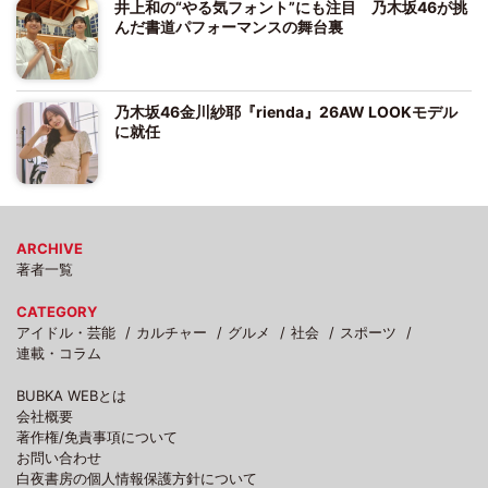
井上和の“やる気フォント”にも注目 乃木坂46が挑
んだ書道パフォーマンスの舞台裏
乃木坂46金川紗耶『rienda』26AW LOOKモデル
に就任
ARCHIVE
著者一覧
CATEGORY
アイドル・芸能
カルチャー
グルメ
社会
スポーツ
連載・コラム
BUBKA WEBとは
会社概要
著作権/免責事項について
お問い合わせ
白夜書房の個人情報保護方針について