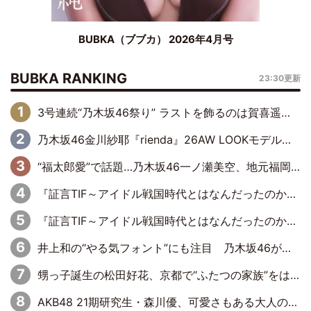
BUBKA（ブブカ） 2026年4月号
BUBKA RANKING
23:30更新
3号連続“乃木坂46祭り” ラストを飾るのは賀喜遥香…5年ぶりの登場に「5年分大人になった私を見ていただけたら」
乃木坂46金川紗耶『rienda』26AW LOOKモデルに就任
“福太郎愛”で話題…乃木坂46一ノ瀬美空、地元福岡『めんべい25周年トップサポーター』に就任
『証言TIF～アイドル戦国時代とはなんだったのか～』第6回：でんぱ組.inc・古川未鈴×相沢梨紗「『ハロプロやりたかったな』って言ったら、夢眠ねむさんに『てめえはでんぱ組．incなんだよ！』って肩パンされて(笑)」
『証言TIF～アイドル戦国時代とはなんだったのか～』第11回：私立恵比寿中学・真山りか×安本彩花「TIFで10年ぶりのキョンシーメイクをしたら、場を完全に引かせてしまって。時代が変わったんだなって」
井上和の“やる気フォント”にも注目 乃木坂46が挑んだ書道パフォーマンスの舞台裏
甥っ子誕生の松田好花、京都で“ふたつの家族”をはしご！ “母”黒谷友香に見送られ、“父”松岡昌宏とはハシゴ酒
AKB48 21期研究生・森川優、可愛さもある大人の女性に