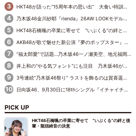
HKT48が語った“15周年本の思い出” 大食い特訓・守護霊企画・制服グラビア…盛りだくさんの裏話
乃木坂46金川紗耶『rienda』26AW LOOKモデルに就任
HKT48石橋颯の卒業に寄せて “いぶくる”の絆と後輩・龍頭綺音の決意
AKB48が歌で魅せた新公演『夢のポップスター』 初日から全身全霊のステージ
“福太郎愛”で話題…乃木坂46一ノ瀬美空、地元福岡『めんべい25周年トップサポーター』に就任
井上和の“やる気フォント”にも注目 乃木坂46が挑んだ書道パフォーマンスの舞台裏
3号連続“乃木坂46祭り” ラストを飾るのは賀喜遥香…5年ぶりの登場に「5年分大人になった私を見ていただけたら」
日向坂46、9月30日に18thシングル『イチャイチャ虫』の発売決定！ フォーメーションは『日向坂で会いましょう』にて発表
PICK UP
HKT48石橋颯の卒業に寄せて “いぶくる”の絆と後
輩・龍頭綺音の決意