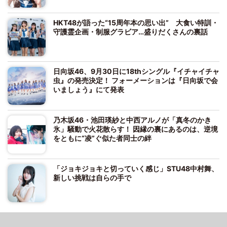
HKT48が語った“15周年本の思い出” 大食い特訓・
守護霊企画・制服グラビア…盛りだくさんの裏話
日向坂46、9月30日に18thシングル『イチャイチャ
虫』の発売決定！ フォーメーションは『日向坂で会
いましょう』にて発表
乃木坂46・池田瑛紗と中西アルノが「真冬のかき
氷」騒動で火花散らす！ 因縁の裏にあるのは、逆境
をともに“凌”ぐ似た者同士の絆
「ジョキジョキと切っていく感じ」STU48中村舞、
新しい挑戦は自らの手で