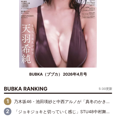
BUBKA（ブブカ） 2026年4月号
BUBKA RANKING
5:30更新
乃木坂46・池田瑛紗と中西アルノが「真冬のかき氷」騒動で火花散らす！ 因縁の裏にあるのは、逆境をともに“凌”ぐ似た者同士の絆
「ジョキジョキと切っていく感じ」STU48中村舞、新しい挑戦は自らの手で