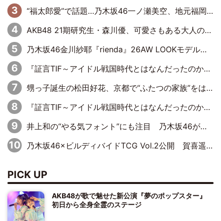
“福太郎愛”で話題…乃木坂46一ノ瀬美空、地元福岡『めんべい25周年トップサポーター』に就任
AKB48 21期研究生・森川優、可愛さもある大人の女性に
乃木坂46金川紗耶『rienda』26AW LOOKモデルに就任
『証言TIF～アイドル戦国時代とはなんだったのか～』第11回：私立恵比寿中学・真山りか×安本彩花「TIFで10年ぶりのキョンシーメイクをしたら、場を完全に引かせてしまって。時代が変わったんだなって」
甥っ子誕生の松田好花、京都で“ふたつの家族”をはしご！ “母”黒谷友香に見送られ、“父”松岡昌宏とはハシゴ酒
『証言TIF～アイドル戦国時代とはなんだったのか～』第10回：さくら学院・武藤彩未×飯田らうら「正直、中3で辞めるというのを信じてなくて。そう言われてはいたけど、嘘でしょって」
井上和の“やる気フォント”にも注目 乃木坂46が挑んだ書道パフォーマンスの舞台裏
乃木坂46×ビルディバイドTCG Vol.2公開 賀喜遥香＆田村真佑が『京まふ』ステージに登壇
PICK UP
AKB48が歌で魅せた新公演『夢のポップスター』
初日から全身全霊のステージ