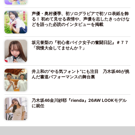
声優・奥村優季、初ソログラビアで初ソロ表紙を飾
る！ 初めて見せる表情や、声優を志したきっかけな
どを語った必読のインタビューを掲載
坂元誉梨の『初心者バイク女子の奮闘日記』＃７７
「我慢大会してませんか？」
井上和の“やる気フォント”にも注目 乃木坂46が挑
んだ書道パフォーマンスの舞台裏
乃木坂46金川紗耶『rienda』26AW LOOKモデル
に就任