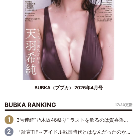
BUBKA（ブブカ） 2026年4月号
BUBKA RANKING
17:30更新
3号連続“乃木坂46祭り” ラストを飾るのは賀喜遥香…5年ぶりの登場に「5年分大人になった私を見ていただけたら」
『証言TIF～アイドル戦国時代とはなんだったのか～』第6回：でんぱ組.inc・古川未鈴×相沢梨紗「『ハロプロやりたかったな』って言ったら、夢眠ねむさんに『てめえはでんぱ組．incなんだよ！』って肩パンされて(笑)」