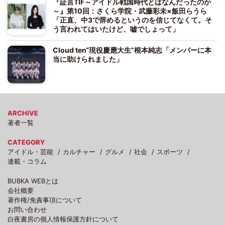
『証言TIF～アイドル戦国時代とはなんだったのか
～』第10回：さくら学院・武藤彩未×飯田らうら
「正直、中3で辞めるというのを信じてなくて。そ
う言われてはいたけど、嘘でしょって」
Cloud ten“現役慶應大生”根本純志「メンバーに本
当に助けられました」
ARCHIVE
著者一覧
CATEGORY
アイドル・芸能
カルチャー
グルメ
社会
スポーツ
連載・コラム
BUBKA WEBとは
会社概要
著作権/免責事項について
お問い合わせ
白夜書房の個人情報保護方針について