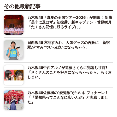
その他最新記事
乃木坂46「真夏の全国ツアー2026」が開幕！ 新曲
『是非に及ばず』初披露、新キャプテン・菅原咲月
「たくさん記憶に残るライブに」
日向坂46 宮地すみれ、人気グッズの再販に「新宿
駅が“すみ”でいっぱいになっちゃう」
乃木坂46中西アルノが遠藤さくらに完落ち寸前?
「さくさんのことを好きになっちゃったら、もうお
しまい」
乃木坂46佐藤楓の“愛知旅”がついにフィナーレ！
「『愛知県ってこんなに広いんだ』と実感しまし
た」