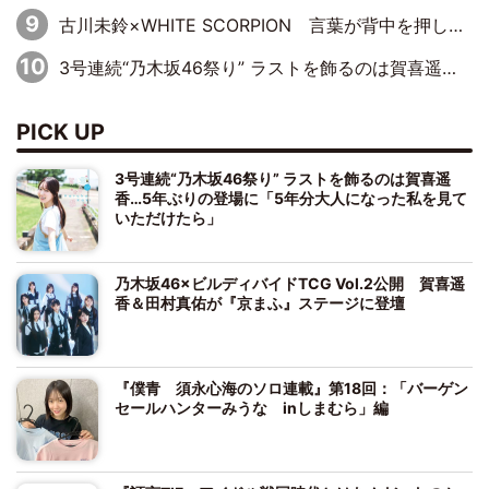
古川未鈴×WHITE SCORPION 言葉が背中を押した“それぞれの決意”
3号連続“乃木坂46祭り” ラストを飾るのは賀喜遥香…5年ぶりの登場に「5年分大人になった私を見ていただけたら」
PICK UP
3号連続“乃木坂46祭り” ラストを飾るのは賀喜遥
香…5年ぶりの登場に「5年分大人になった私を見て
いただけたら」
乃木坂46×ビルディバイドTCG Vol.2公開 賀喜遥
香＆田村真佑が『京まふ』ステージに登壇
『僕青 須永心海のソロ連載』第18回：「バーゲン
セールハンターみうな inしまむら」編