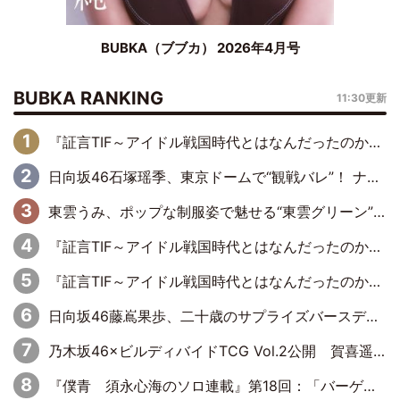
BUBKA（ブブカ） 2026年4月号
BUBKA RANKING
11:30更新
『証言TIF～アイドル戦国時代とはなんだったのか～』第6回：でんぱ組.inc・古川未鈴×相沢梨紗「『ハロプロやりたかったな』って言ったら、夢眠ねむさんに『てめえはでんぱ組．incなんだよ！』って肩パンされて(笑)」
日向坂46石塚瑶季、東京ドームで“観戦バレ”！ ナイツ・塙も認めた「巨人に詳しすぎるアイドル」は元VENUSスクール生で杉内コーチ推し⁉
東雲うみ、ポップな制服姿で魅せる“東雲グリーン”の正体
『証言TIF～アイドル戦国時代とはなんだったのか～』第8回：Negicco・Nao☆×Megu×Kaede「東京からオファーが来たのと、梨の皮剥きとどっちが大事なんだって」
『証言TIF～アイドル戦国時代とはなんだったのか～』第10回：さくら学院・武藤彩未×飯田らうら「正直、中3で辞めるというのを信じてなくて。そう言われてはいたけど、嘘でしょって」
日向坂46藤嶌果歩、二十歳のサプライズバースデーに大喜び「頼られる先輩になれるように努力していきたい」
乃木坂46×ビルディバイドTCG Vol.2公開 賀喜遥香＆田村真佑が『京まふ』ステージに登壇
『僕青 須永心海のソロ連載』第18回：「バーゲンセールハンターみうな inしまむら」編