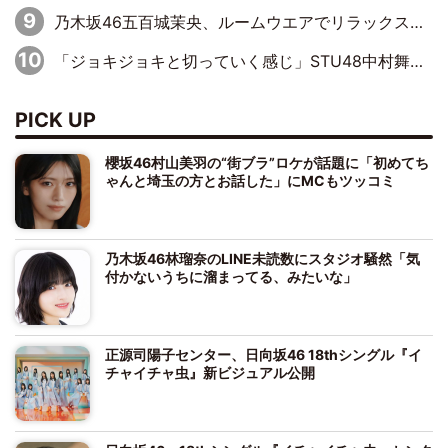
乃木坂46五百城茉央、ルームウエアでリラックス「今回のグラビアを見て成長を感じていただけるとうれしい」
「ジョキジョキと切っていく感じ」STU48中村舞、新しい挑戦は自らの手で
PICK UP
櫻坂46村山美羽の“街ブラ”ロケが話題に「初めてち
ゃんと埼玉の方とお話した」にMCもツッコミ
乃木坂46林瑠奈のLINE未読数にスタジオ騒然「気
付かないうちに溜まってる、みたいな」
正源司陽子センター、日向坂46 18thシングル『イ
チャイチャ虫』新ビジュアル公開