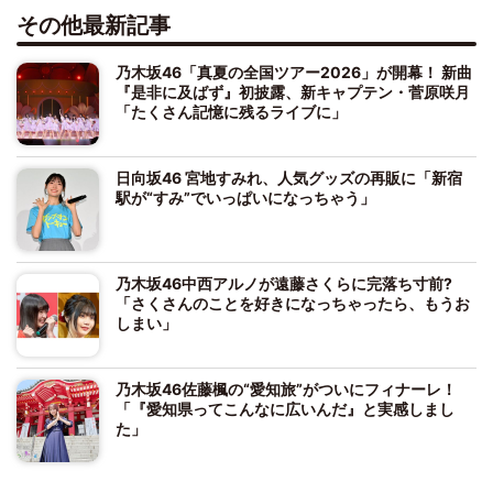
その他最新記事
乃木坂46「真夏の全国ツアー2026」が開幕！ 新曲
『是非に及ばず』初披露、新キャプテン・菅原咲月
「たくさん記憶に残るライブに」
日向坂46 宮地すみれ、人気グッズの再販に「新宿
駅が“すみ”でいっぱいになっちゃう」
乃木坂46中西アルノが遠藤さくらに完落ち寸前?
「さくさんのことを好きになっちゃったら、もうお
しまい」
乃木坂46佐藤楓の“愛知旅”がついにフィナーレ！
「『愛知県ってこんなに広いんだ』と実感しまし
た」