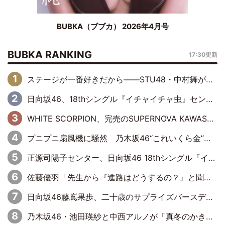
BUBKA（ブブカ） 2026年4月号
BUBKA RANKING
17:30更新
ステージが一番好きだから――STU48・中村舞が描く“これからの私”
日向坂46、18thシングル『イチャイチャ虫』センターは正源司陽子に決定& 佐藤優羽や平岡海月など、“ひなた坂46”からの選抜入りも注目！
WHITE SCORPION、完売のSUPERNOVA KAWASAKIで沸いた“着席型LIVE” 『BASE Live #16』昼公演リポート
プニプニ扇風機に騒然 乃木坂46“これいくら金”延長中は今回もわちゃわちゃ全開
正源司陽子センター、日向坂46 18thシングル『イチャイチャ虫』新ビジュアル公開
佐藤優羽「先生から『進路はどうするの？』と聞かれて。『実は……』とXのトレンドで1位になっているスマホを見せました」【日向坂46『五期生LIVE』開催記念 五期生“変革”ドキュメンタリー③】
日向坂46藤嶌果歩、二十歳のサプライズバースデーに大喜び「頼られる先輩になれるように努力していきたい」
乃木坂46・池田瑛紗と中西アルノが「真冬のかき氷」騒動で火花散らす！ 因縁の裏にあるのは、逆境をともに“凌”ぐ似た者同士の絆