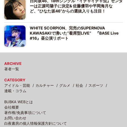
日向坂46、18thシングル『イチャイチャ虫』センタ
ーは正源司陽子に決定& 佐藤優羽や平岡海月な
ど、“ひなた坂46”からの選抜入りも注目！
WHITE SCORPION、完売のSUPERNOVA
KAWASAKIで沸いた“着席型LIVE” 『BASE Live
#16』昼公演リポート
ARCHIVE
著者一覧
CATEGORY
アイドル・芸能
カルチャー
グルメ
社会
スポーツ
連載・コラム
BUBKA WEBとは
会社概要
著作権/免責事項について
お問い合わせ
白夜書房の個人情報保護方針について