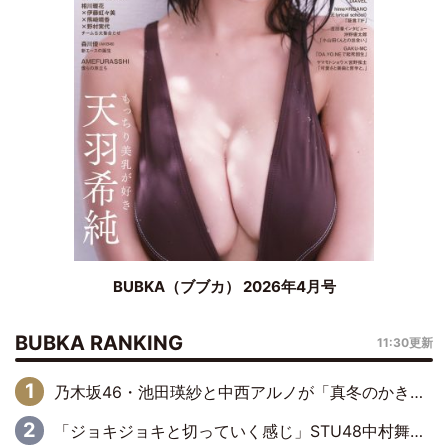
BUBKA（ブブカ） 2026年4月号
BUBKA RANKING
11:30更新
乃木坂46・池田瑛紗と中西アルノが「真冬のかき氷」騒動で火花散らす！ 因縁の裏にあるのは、逆境をともに“凌”ぐ似た者同士の絆
「ジョキジョキと切っていく感じ」STU48中村舞、新しい挑戦は自らの手で