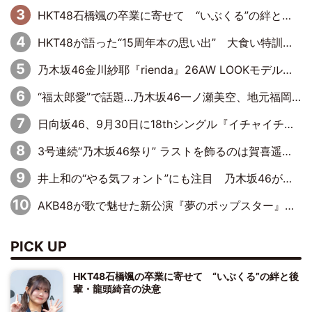
HKT48石橋颯の卒業に寄せて “いぶくる”の絆と後輩・龍頭綺音の決意
HKT48が語った“15周年本の思い出” 大食い特訓・守護霊企画・制服グラビア…盛りだくさんの裏話
乃木坂46金川紗耶『rienda』26AW LOOKモデルに就任
“福太郎愛”で話題…乃木坂46一ノ瀬美空、地元福岡『めんべい25周年トップサポーター』に就任
日向坂46、9月30日に18thシングル『イチャイチャ虫』の発売決定！ フォーメーションは『日向坂で会いましょう』にて発表
3号連続“乃木坂46祭り” ラストを飾るのは賀喜遥香…5年ぶりの登場に「5年分大人になった私を見ていただけたら」
井上和の“やる気フォント”にも注目 乃木坂46が挑んだ書道パフォーマンスの舞台裏
AKB48が歌で魅せた新公演『夢のポップスター』 初日から全身全霊のステージ
PICK UP
HKT48石橋颯の卒業に寄せて “いぶくる”の絆と後
輩・龍頭綺音の決意