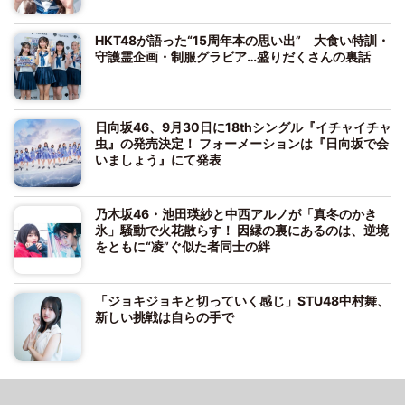
HKT48が語った“15周年本の思い出” 大食い特訓・
守護霊企画・制服グラビア…盛りだくさんの裏話
日向坂46、9月30日に18thシングル『イチャイチャ
虫』の発売決定！ フォーメーションは『日向坂で会
いましょう』にて発表
乃木坂46・池田瑛紗と中西アルノが「真冬のかき
氷」騒動で火花散らす！ 因縁の裏にあるのは、逆境
をともに“凌”ぐ似た者同士の絆
「ジョキジョキと切っていく感じ」STU48中村舞、
新しい挑戦は自らの手で