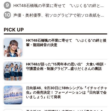
HKT48石橋颯の卒業に寄せて “いぶくる”の絆と後輩・龍頭綺音の決意
声優・奥村優季、初ソログラビアで初ソロ表紙を飾る！ 初めて見せる表情や、声優を志したきっかけなどを語った必読のインタビューを掲載
PICK UP
HKT48石橋颯の卒業に寄せて “いぶくる”の絆と後
輩・龍頭綺音の決意
HKT48が語った“15周年本の思い出” 大食い特訓・
守護霊企画・制服グラビア…盛りだくさんの裏話
日向坂46、9月30日に18thシングル『イチャイチャ
虫』の発売決定！ フォーメーションは『日向坂で会
いましょう』にて発表