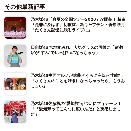
その他最新記事
乃木坂46「真夏の全国ツアー2026」が開幕！ 新曲
『是非に及ばず』初披露、新キャプテン・菅原咲月
「たくさん記憶に残るライブに」
日向坂46 宮地すみれ、人気グッズの再販に「新宿
駅が“すみ”でいっぱいになっちゃう」
乃木坂46中西アルノが遠藤さくらに完落ち寸前?
「さくさんのことを好きになっちゃったら、もうお
しまい」
乃木坂46佐藤楓の“愛知旅”がついにフィナーレ！
「『愛知県ってこんなに広いんだ』と実感しまし
た」