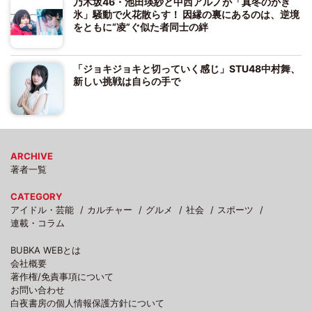
乃木坂46・池田瑛紗と中西アルノが「真冬のかき
氷」騒動で火花散らす！ 因縁の裏にあるのは、逆境
をともに“凌”ぐ似た者同士の絆
「ジョキジョキと切っていく感じ」STU48中村舞、
新しい挑戦は自らの手で
ARCHIVE
著者一覧
CATEGORY
アイドル・芸能
カルチャー
グルメ
社会
スポーツ
連載・コラム
BUBKA WEBとは
会社概要
著作権/免責事項について
お問い合わせ
白夜書房の個人情報保護方針について