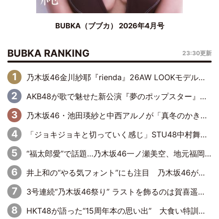
BUBKA（ブブカ） 2026年4月号
BUBKA RANKING
23:30更新
乃木坂46金川紗耶『rienda』26AW LOOKモデルに就任
AKB48が歌で魅せた新公演『夢のポップスター』 初日から全身全霊のステージ
乃木坂46・池田瑛紗と中西アルノが「真冬のかき氷」騒動で火花散らす！ 因縁の裏にあるのは、逆境をともに“凌”ぐ似た者同士の絆
「ジョキジョキと切っていく感じ」STU48中村舞、新しい挑戦は自らの手で
“福太郎愛”で話題…乃木坂46一ノ瀬美空、地元福岡『めんべい25周年トップサポーター』に就任
井上和の“やる気フォント”にも注目 乃木坂46が挑んだ書道パフォーマンスの舞台裏
3号連続“乃木坂46祭り” ラストを飾るのは賀喜遥香…5年ぶりの登場に「5年分大人になった私を見ていただけたら」
HKT48が語った“15周年本の思い出” 大食い特訓・守護霊企画・制服グラビア…盛りだくさんの裏話