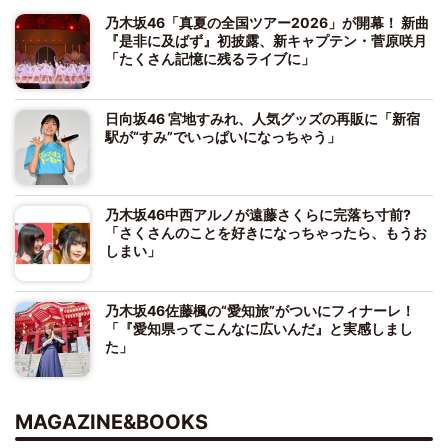
乃木坂46「真夏の全国ツアー2026」が開幕！ 新曲
『是非に及ばず』初披露、新キャプテン・菅原咲月
「たくさん記憶に残るライブに」
日向坂46 宮地すみれ、人気グッズの再販に「新宿
駅が“すみ”でいっぱいになっちゃう」
乃木坂46中西アルノが遠藤さくらに完落ち寸前?
「さくさんのことを好きになっちゃったら、もうお
しまい」
乃木坂46佐藤楓の“愛知旅”がついにフィナーレ！
「『愛知県ってこんなに広いんだ』と実感しまし
た」
MAGAZINE&BOOKS