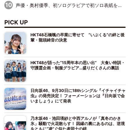
声優・奥村優季、初ソログラビアで初ソロ表紙を飾る！ 初めて見せる表情や、声優を志したきっかけなどを語った必読のインタビューを掲載
PICK UP
HKT48石橋颯の卒業に寄せて “いぶくる”の絆と後
輩・龍頭綺音の決意
HKT48が語った“15周年本の思い出” 大食い特訓・
守護霊企画・制服グラビア…盛りだくさんの裏話
日向坂46、9月30日に18thシングル『イチャイチャ
虫』の発売決定！ フォーメーションは『日向坂で会
いましょう』にて発表
乃木坂46・池田瑛紗と中西アルノが「真冬のかき
氷」騒動で火花散らす！ 因縁の裏にあるのは、逆境
をともに“凌”ぐ似た者同士の絆