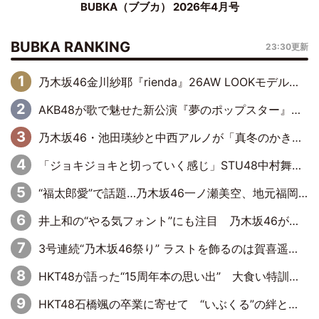
BUBKA（ブブカ） 2026年4月号
BUBKA RANKING
23:30更新
乃木坂46金川紗耶『rienda』26AW LOOKモデルに就任
AKB48が歌で魅せた新公演『夢のポップスター』 初日から全身全霊のステージ
乃木坂46・池田瑛紗と中西アルノが「真冬のかき氷」騒動で火花散らす！ 因縁の裏にあるのは、逆境をともに“凌”ぐ似た者同士の絆
「ジョキジョキと切っていく感じ」STU48中村舞、新しい挑戦は自らの手で
“福太郎愛”で話題…乃木坂46一ノ瀬美空、地元福岡『めんべい25周年トップサポーター』に就任
井上和の“やる気フォント”にも注目 乃木坂46が挑んだ書道パフォーマンスの舞台裏
3号連続“乃木坂46祭り” ラストを飾るのは賀喜遥香…5年ぶりの登場に「5年分大人になった私を見ていただけたら」
HKT48が語った“15周年本の思い出” 大食い特訓・守護霊企画・制服グラビア…盛りだくさんの裏話
HKT48石橋颯の卒業に寄せて “いぶくる”の絆と後輩・龍頭綺音の決意