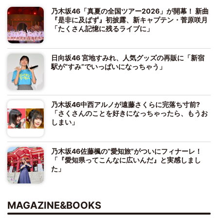
乃木坂46「真夏の全国ツアー2026」が開幕！ 新曲
『是非に及ばず』初披露、新キャプテン・菅原咲月
「たくさん記憶に残るライブに」
日向坂46 宮地すみれ、人気グッズの再販に「新宿
駅が“すみ”でいっぱいになっちゃう」
乃木坂46中西アルノが遠藤さくらに完落ち寸前?
「さくさんのことを好きになっちゃったら、もうお
しまい」
乃木坂46佐藤楓の“愛知旅”がついにフィナーレ！
「『愛知県ってこんなに広いんだ』と実感しまし
た」
MAGAZINE&BOOKS