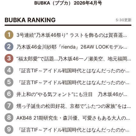
BUBKA（ブブカ） 2026年4月号
BUBKA RANKING
5:30更新
3号連続“乃木坂46祭り” ラストを飾るのは賀喜遥香…5年ぶりの登場に「5年分大人になった私を見ていただけたら」
乃木坂46金川紗耶『rienda』26AW LOOKモデルに就任
“福太郎愛”で話題…乃木坂46一ノ瀬美空、地元福岡『めんべい25周年トップサポーター』に就任
『証言TIF～アイドル戦国時代とはなんだったのか～』第6回：でんぱ組.inc・古川未鈴×相沢梨紗「『ハロプロやりたかったな』って言ったら、夢眠ねむさんに『てめえはでんぱ組．incなんだよ！』って肩パンされて(笑)」
『証言TIF～アイドル戦国時代とはなんだったのか～』第11回：私立恵比寿中学・真山りか×安本彩花「TIFで10年ぶりのキョンシーメイクをしたら、場を完全に引かせてしまって。時代が変わったんだなって」
井上和の“やる気フォント”にも注目 乃木坂46が挑んだ書道パフォーマンスの舞台裏
甥っ子誕生の松田好花、京都で“ふたつの家族”をはしご！ “母”黒谷友香に見送られ、“父”松岡昌宏とはハシゴ酒
AKB48 21期研究生・森川優、可愛さもある大人の女性に
『証言TIF～アイドル戦国時代とはなんだったのか～』第10回：さくら学院・武藤彩未×飯田らうら「正直、中3で辞めるというのを信じてなくて。そう言われてはいたけど、嘘でしょって」