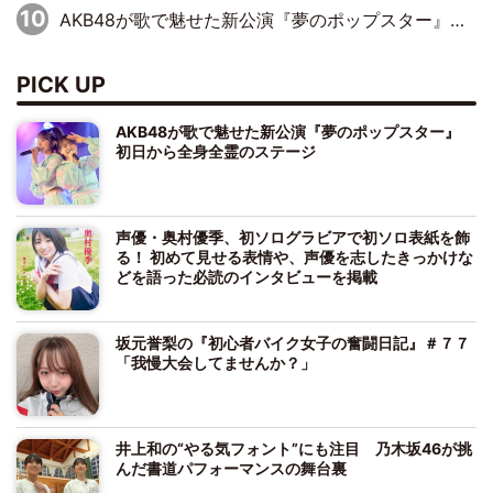
AKB48が歌で魅せた新公演『夢のポップスター』 初日から全身全霊のステージ
PICK UP
AKB48が歌で魅せた新公演『夢のポップスター』
初日から全身全霊のステージ
声優・奥村優季、初ソログラビアで初ソロ表紙を飾
る！ 初めて見せる表情や、声優を志したきっかけな
どを語った必読のインタビューを掲載
坂元誉梨の『初心者バイク女子の奮闘日記』＃７７
「我慢大会してませんか？」
井上和の“やる気フォント”にも注目 乃木坂46が挑
んだ書道パフォーマンスの舞台裏