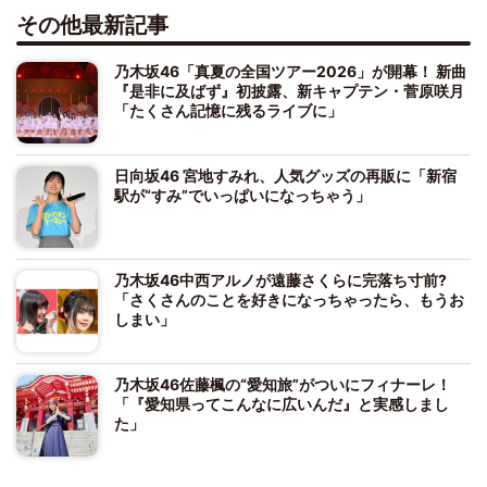
その他最新記事
乃木坂46「真夏の全国ツアー2026」が開幕！ 新曲
『是非に及ばず』初披露、新キャプテン・菅原咲月
「たくさん記憶に残るライブに」
日向坂46 宮地すみれ、人気グッズの再販に「新宿
駅が“すみ”でいっぱいになっちゃう」
乃木坂46中西アルノが遠藤さくらに完落ち寸前?
「さくさんのことを好きになっちゃったら、もうお
しまい」
乃木坂46佐藤楓の“愛知旅”がついにフィナーレ！
「『愛知県ってこんなに広いんだ』と実感しまし
た」