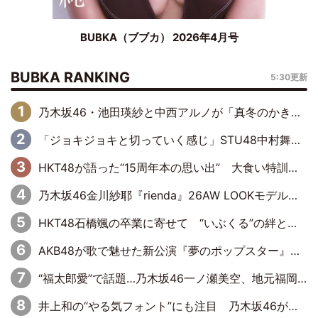
BUBKA（ブブカ） 2026年4月号
BUBKA RANKING
5:30更新
乃木坂46・池田瑛紗と中西アルノが「真冬のかき氷」騒動で火花散らす！ 因縁の裏にあるのは、逆境をともに“凌”ぐ似た者同士の絆
「ジョキジョキと切っていく感じ」STU48中村舞、新しい挑戦は自らの手で
HKT48が語った“15周年本の思い出” 大食い特訓・守護霊企画・制服グラビア…盛りだくさんの裏話
乃木坂46金川紗耶『rienda』26AW LOOKモデルに就任
HKT48石橋颯の卒業に寄せて “いぶくる”の絆と後輩・龍頭綺音の決意
AKB48が歌で魅せた新公演『夢のポップスター』 初日から全身全霊のステージ
“福太郎愛”で話題…乃木坂46一ノ瀬美空、地元福岡『めんべい25周年トップサポーター』に就任
井上和の“やる気フォント”にも注目 乃木坂46が挑んだ書道パフォーマンスの舞台裏