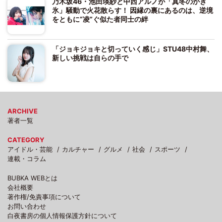
乃木坂46・池田瑛紗と中西アルノが「真冬のかき
氷」騒動で火花散らす！ 因縁の裏にあるのは、逆境
をともに“凌”ぐ似た者同士の絆
「ジョキジョキと切っていく感じ」STU48中村舞、
新しい挑戦は自らの手で
ARCHIVE
著者一覧
CATEGORY
アイドル・芸能
カルチャー
グルメ
社会
スポーツ
連載・コラム
BUBKA WEBとは
会社概要
著作権/免責事項について
お問い合わせ
白夜書房の個人情報保護方針について