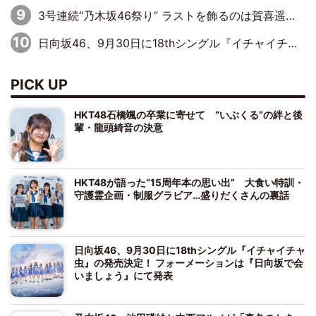
3号連続“乃木坂46祭り” ラストを飾るのは賀喜遥香…5年ぶりの登場に「5年分大人になった私を見ていただけたら」
日向坂46、9月30日に18thシングル『イチャイチャ虫』の発売決定！ フォーメーションは『日向坂で会いましょう』にて発表
PICK UP
HKT48石橋颯の卒業に寄せて “いぶくる”の絆と後
輩・龍頭綺音の決意
HKT48が語った“15周年本の思い出” 大食い特訓・
守護霊企画・制服グラビア…盛りだくさんの裏話
日向坂46、9月30日に18thシングル『イチャイチャ
虫』の発売決定！ フォーメーションは『日向坂で会
いましょう』にて発表