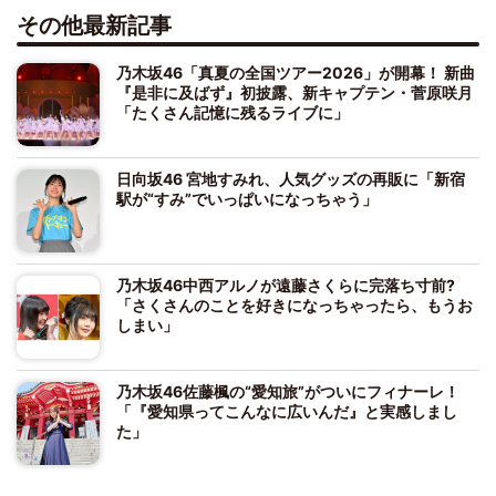
その他最新記事
乃木坂46「真夏の全国ツアー2026」が開幕！ 新曲
『是非に及ばず』初披露、新キャプテン・菅原咲月
「たくさん記憶に残るライブに」
日向坂46 宮地すみれ、人気グッズの再販に「新宿
駅が“すみ”でいっぱいになっちゃう」
乃木坂46中西アルノが遠藤さくらに完落ち寸前?
「さくさんのことを好きになっちゃったら、もうお
しまい」
乃木坂46佐藤楓の“愛知旅”がついにフィナーレ！
「『愛知県ってこんなに広いんだ』と実感しまし
た」