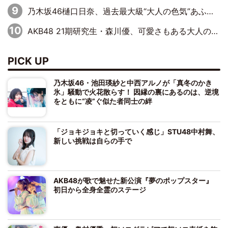
乃木坂46樋口日奈、過去最大級“大人の色気”あふれる入浴姿披露
AKB48 21期研究生・森川優、可愛さもある大人の女性に
PICK UP
乃木坂46・池田瑛紗と中西アルノが「真冬のかき
氷」騒動で火花散らす！ 因縁の裏にあるのは、逆境
をともに“凌”ぐ似た者同士の絆
「ジョキジョキと切っていく感じ」STU48中村舞、
新しい挑戦は自らの手で
AKB48が歌で魅せた新公演『夢のポップスター』
初日から全身全霊のステージ