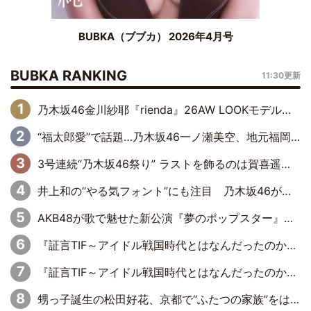
BUBKA（ブブカ） 2026年4月号
BUBKA RANKING
11:30更新
乃木坂46金川紗耶『rienda』26AW LOOKモデルに就任
“福太郎愛”で話題…乃木坂46一ノ瀬美空、地元福岡『めんべい25周年トップサポーター』に就任
3号連続“乃木坂46祭り” ラストを飾るのは賀喜遥香…5年ぶりの登場に「5年分大人になった私を見ていただけたら」
井上和の“やる気フォント”にも注目 乃木坂46が挑んだ書道パフォーマンスの舞台裏
AKB48が歌で魅せた新公演『夢のポップスター』 初日から全身全霊のステージ
『証言TIF～アイドル戦国時代とはなんだったのか～』第6回：でんぱ組.inc・古川未鈴×相沢梨紗「『ハロプロやりたかったな』って言ったら、夢眠ねむさんに『てめえはでんぱ組．incなんだよ！』って肩パンされて(笑)」
『証言TIF～アイドル戦国時代とはなんだったのか～』第11回：私立恵比寿中学・真山りか×安本彩花「TIFで10年ぶりのキョンシーメイクをしたら、場を完全に引かせてしまって。時代が変わったんだなって」
甥っ子誕生の松田好花、京都で“ふたつの家族”をはしご！ “母”黒谷友香に見送られ、“父”松岡昌宏とはハシゴ酒