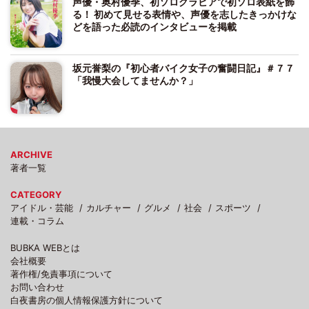
声優・奥村優季、初ソログラビアで初ソロ表紙を飾
る！ 初めて見せる表情や、声優を志したきっかけな
どを語った必読のインタビューを掲載
坂元誉梨の『初心者バイク女子の奮闘日記』＃７７
「我慢大会してませんか？」
ARCHIVE
著者一覧
CATEGORY
アイドル・芸能
カルチャー
グルメ
社会
スポーツ
連載・コラム
BUBKA WEBとは
会社概要
著作権/免責事項について
お問い合わせ
白夜書房の個人情報保護方針について