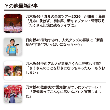
その他最新記事
乃木坂46「真夏の全国ツアー2026」が開幕！ 新曲
『是非に及ばず』初披露、新キャプテン・菅原咲月
「たくさん記憶に残るライブに」
日向坂46 宮地すみれ、人気グッズの再販に「新宿
駅が“すみ”でいっぱいになっちゃう」
乃木坂46中西アルノが遠藤さくらに完落ち寸前?
「さくさんのことを好きになっちゃったら、もうお
しまい」
乃木坂46佐藤楓の“愛知旅”がついにフィナーレ！
「『愛知県ってこんなに広いんだ』と実感しまし
た」