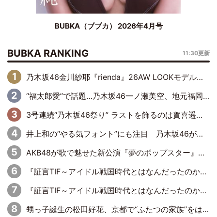
BUBKA（ブブカ） 2026年4月号
BUBKA RANKING
11:30更新
乃木坂46金川紗耶『rienda』26AW LOOKモデルに就任
“福太郎愛”で話題…乃木坂46一ノ瀬美空、地元福岡『めんべい25周年トップサポーター』に就任
3号連続“乃木坂46祭り” ラストを飾るのは賀喜遥香…5年ぶりの登場に「5年分大人になった私を見ていただけたら」
井上和の“やる気フォント”にも注目 乃木坂46が挑んだ書道パフォーマンスの舞台裏
AKB48が歌で魅せた新公演『夢のポップスター』 初日から全身全霊のステージ
『証言TIF～アイドル戦国時代とはなんだったのか～』第6回：でんぱ組.inc・古川未鈴×相沢梨紗「『ハロプロやりたかったな』って言ったら、夢眠ねむさんに『てめえはでんぱ組．incなんだよ！』って肩パンされて(笑)」
『証言TIF～アイドル戦国時代とはなんだったのか～』第11回：私立恵比寿中学・真山りか×安本彩花「TIFで10年ぶりのキョンシーメイクをしたら、場を完全に引かせてしまって。時代が変わったんだなって」
甥っ子誕生の松田好花、京都で“ふたつの家族”をはしご！ “母”黒谷友香に見送られ、“父”松岡昌宏とはハシゴ酒