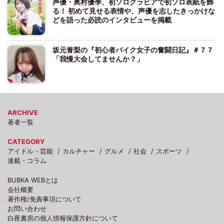
声優・奥村優季、初ソログラビアで初ソロ表紙を飾
る！ 初めて見せる表情や、声優を志したきっかけな
どを語った必読のインタビューを掲載
坂元誉梨の『初心者バイク女子の奮闘日記』＃７７
「我慢大会してませんか？」
ARCHIVE
著者一覧
CATEGORY
アイドル・芸能
カルチャー
グルメ
社会
スポーツ
連載・コラム
BUBKA WEBとは
会社概要
著作権/免責事項について
お問い合わせ
白夜書房の個人情報保護方針について