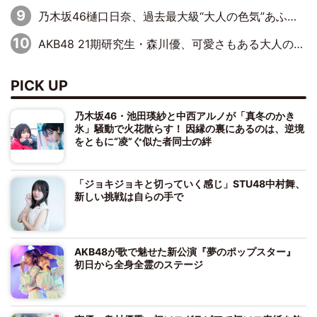
乃木坂46樋口日奈、過去最大級“大人の色気”あふれる入浴姿披露
AKB48 21期研究生・森川優、可愛さもある大人の女性に
PICK UP
乃木坂46・池田瑛紗と中西アルノが「真冬のかき
氷」騒動で火花散らす！ 因縁の裏にあるのは、逆境
をともに“凌”ぐ似た者同士の絆
「ジョキジョキと切っていく感じ」STU48中村舞、
新しい挑戦は自らの手で
AKB48が歌で魅せた新公演『夢のポップスター』
初日から全身全霊のステージ