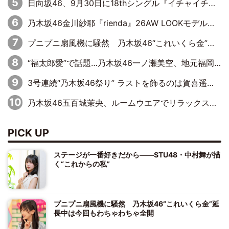
日向坂46、9月30日に18thシングル『イチャイチャ虫』の発売決定！ フォーメーションは『日向坂で会いましょう』にて発表
乃木坂46金川紗耶『rienda』26AW LOOKモデルに就任
プニプニ扇風機に騒然 乃木坂46“これいくら金”延長中は今回もわちゃわちゃ全開
“福太郎愛”で話題…乃木坂46一ノ瀬美空、地元福岡『めんべい25周年トップサポーター』に就任
3号連続“乃木坂46祭り” ラストを飾るのは賀喜遥香…5年ぶりの登場に「5年分大人になった私を見ていただけたら」
乃木坂46五百城茉央、ルームウエアでリラックス「今回のグラビアを見て成長を感じていただけるとうれしい」
PICK UP
ステージが一番好きだから――STU48・中村舞が描
く“これからの私”
プニプニ扇風機に騒然 乃木坂46“これいくら金”延
長中は今回もわちゃわちゃ全開