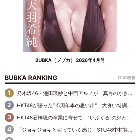
BUBKA（ブブカ） 2026年4月号
BUBKA RANKING
17:30更新
乃木坂46・池田瑛紗と中西アルノが「真冬のかき氷」騒動で火花散らす！ 因縁の裏にあるのは、逆境をともに“凌”ぐ似た者同士の絆
HKT48が語った“15周年本の思い出” 大食い特訓・守護霊企画・制服グラビア…盛りだくさんの裏話
HKT48石橋颯の卒業に寄せて “いぶくる”の絆と後輩・龍頭綺音の決意
「ジョキジョキと切っていく感じ」STU48中村舞、新しい挑戦は自らの手で