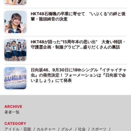
HKT48石橋颯の卒業に寄せて “いぶくる”の絆と後
輩・龍頭綺音の決意
HKT48が語った“15周年本の思い出” 大食い特訓・
守護霊企画・制服グラビア…盛りだくさんの裏話
日向坂46、9月30日に18thシングル『イチャイチャ
虫』の発売決定！ フォーメーションは『日向坂で会
いましょう』にて発表
ARCHIVE
著者一覧
CATEGORY
アイドル・芸能
カルチャー
グルメ
社会
スポーツ