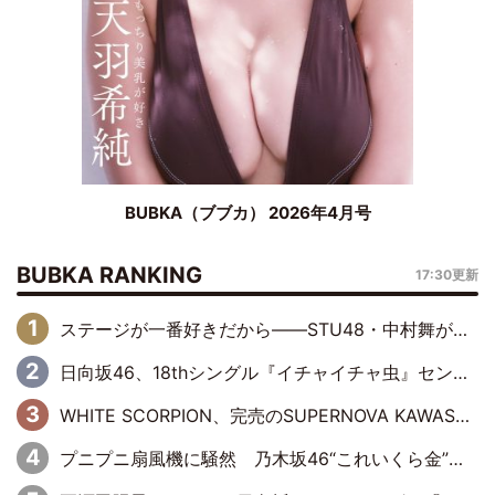
BUBKA（ブブカ） 2026年4月号
BUBKA RANKING
17:30更新
ステージが一番好きだから――STU48・中村舞が描く“これからの私”
日向坂46、18thシングル『イチャイチャ虫』センターは正源司陽子に決定& 佐藤優羽や平岡海月など、“ひなた坂46”からの選抜入りも注目！
WHITE SCORPION、完売のSUPERNOVA KAWASAKIで沸いた“着席型LIVE” 『BASE Live #16』昼公演リポート
プニプニ扇風機に騒然 乃木坂46“これいくら金”延長中は今回もわちゃわちゃ全開