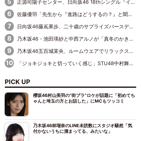
正源司陽子センター、日向坂46 18thシングル『イチャイチャ虫』新ビジュアル公開
佐藤優羽「先生から『進路はどうするの？』と聞かれて。『実は……』とXのトレンドで1位になっているスマホを見せました」【日向坂46『五期生LIVE』開催記念 五期生“変革”ドキュメンタリー③】
日向坂46藤嶌果歩、二十歳のサプライズバースデーに大喜び「頼られる先輩になれるように努力していきたい」
乃木坂46・池田瑛紗と中西アルノが「真冬のかき氷」騒動で火花散らす！ 因縁の裏にあるのは、逆境をともに“凌”ぐ似た者同士の絆
乃木坂46五百城茉央、ルームウエアでリラックス「今回のグラビアを見て成長を感じていただけるとうれしい」
「ジョキジョキと切っていく感じ」STU48中村舞、新しい挑戦は自らの手で
PICK UP
櫻坂46村山美羽の“街ブラ”ロケが話題に「初めてち
ゃんと埼玉の方とお話した」にMCもツッコミ
乃木坂46林瑠奈のLINE未読数にスタジオ騒然「気
付かないうちに溜まってる、みたいな」