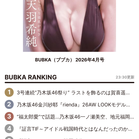
BUBKA（ブブカ） 2026年4月号
BUBKA RANKING
23:30更新
3号連続“乃木坂46祭り” ラストを飾るのは賀喜遥香…5年ぶりの登場に「5年分大人になった私を見ていただけたら」
乃木坂46金川紗耶『rienda』26AW LOOKモデルに就任
“福太郎愛”で話題…乃木坂46一ノ瀬美空、地元福岡『めんべい25周年トップサポーター』に就任
『証言TIF～アイドル戦国時代とはなんだったのか～』第6回：でんぱ組.inc・古川未鈴×相沢梨紗「『ハロプロやりたかったな』って言ったら、夢眠ねむさんに『てめえはでんぱ組．incなんだよ！』って肩パンされて(笑)」