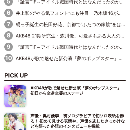
『証言TIF～アイドル戦国時代とはなんだったのか～』第11回：私立恵比寿中学・真山りか×安本彩花「TIFで10年ぶりのキョンシーメイクをしたら、場を完全に引かせてしまって。時代が変わったんだなって」
井上和の“やる気フォント”にも注目 乃木坂46が挑んだ書道パフォーマンスの舞台裏
甥っ子誕生の松田好花、京都で“ふたつの家族”をはしご！ “母”黒谷友香に見送られ、“父”松岡昌宏とはハシゴ酒
AKB48 21期研究生・森川優、可愛さもある大人の女性に
『証言TIF～アイドル戦国時代とはなんだったのか～』第10回：さくら学院・武藤彩未×飯田らうら「正直、中3で辞めるというのを信じてなくて。そう言われてはいたけど、嘘でしょって」
AKB48が歌で魅せた新公演『夢のポップスター』 初日から全身全霊のステージ
PICK UP
AKB48が歌で魅せた新公演『夢のポップスター』
初日から全身全霊のステージ
声優・奥村優季、初ソログラビアで初ソロ表紙を飾
る！ 初めて見せる表情や、声優を志したきっかけな
どを語った必読のインタビューを掲載