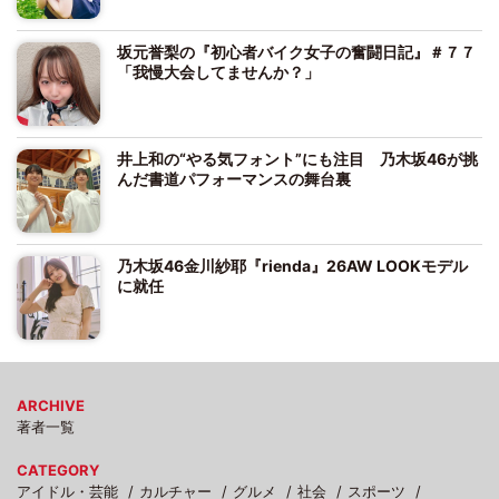
坂元誉梨の『初心者バイク女子の奮闘日記』＃７７
「我慢大会してませんか？」
井上和の“やる気フォント”にも注目 乃木坂46が挑
んだ書道パフォーマンスの舞台裏
乃木坂46金川紗耶『rienda』26AW LOOKモデル
に就任
ARCHIVE
著者一覧
CATEGORY
アイドル・芸能
カルチャー
グルメ
社会
スポーツ