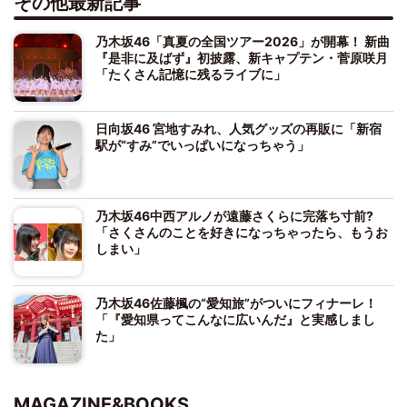
その他最新記事
乃木坂46「真夏の全国ツアー2026」が開幕！ 新曲
『是非に及ばず』初披露、新キャプテン・菅原咲月
「たくさん記憶に残るライブに」
日向坂46 宮地すみれ、人気グッズの再販に「新宿
駅が“すみ”でいっぱいになっちゃう」
乃木坂46中西アルノが遠藤さくらに完落ち寸前?
「さくさんのことを好きになっちゃったら、もうお
しまい」
乃木坂46佐藤楓の“愛知旅”がついにフィナーレ！
「『愛知県ってこんなに広いんだ』と実感しまし
た」
MAGAZINE&BOOKS