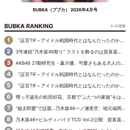
BUBKA（ブブカ） 2026年4月号
BUBKA RANKING
5:30更新
『証言TIF～アイドル戦国時代とはなんだったのか～』第6回：でんぱ組.inc・古川未鈴×相沢梨紗「『ハロプロやりたかったな』って言ったら、夢眠ねむさんに『てめえはでんぱ組．incなんだよ！』って肩パンされて(笑)」
3号連続“乃木坂46祭り” ラストを飾るのは賀喜遥香…5年ぶりの登場に「5年分大人になった私を見ていただけたら」
AKB48 21期研究生・森川優、可愛さもある大人の女性に
『証言TIF～アイドル戦国時代とはなんだったのか～』第11回：私立恵比寿中学・真山りか×安本彩花「TIFで10年ぶりのキョンシーメイクをしたら、場を完全に引かせてしまって。時代が変わったんだなって」
『証言TIF～アイドル戦国時代とはなんだったのか～』第10回：さくら学院・武藤彩未×飯田らうら「正直、中3で辞めるというのを信じてなくて。そう言われてはいたけど、嘘でしょって」
甥っ子誕生の松田好花、京都で“ふたつの家族”をはしご！ “母”黒谷友香に見送られ、“父”松岡昌宏とはハシゴ酒
“福太郎愛”で話題…乃木坂46一ノ瀬美空、地元福岡『めんべい25周年トップサポーター』に就任
乃木坂46×ビルディバイドTCG Vol.2公開 賀喜遥香＆田村真佑が『京まふ』ステージに登壇