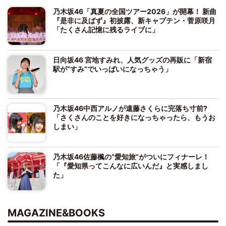
乃木坂46「真夏の全国ツアー2026」が開幕！ 新曲
『是非に及ばず』初披露、新キャプテン・菅原咲月
「たくさん記憶に残るライブに」
日向坂46 宮地すみれ、人気グッズの再販に「新宿
駅が“すみ”でいっぱいになっちゃう」
乃木坂46中西アルノが遠藤さくらに完落ち寸前?
「さくさんのことを好きになっちゃったら、もうお
しまい」
乃木坂46佐藤楓の“愛知旅”がついにフィナーレ！
「『愛知県ってこんなに広いんだ』と実感しまし
た」
MAGAZINE&BOOKS