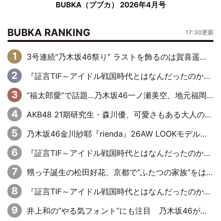
BUBKA（ブブカ） 2026年4月号
BUBKA RANKING
17:30更新
3号連続“乃木坂46祭り” ラストを飾るのは賀喜遥香…5年ぶりの登場に「5年分大人になった私を見ていただけたら」
『証言TIF～アイドル戦国時代とはなんだったのか～』第6回：でんぱ組.inc・古川未鈴×相沢梨紗「『ハロプロやりたかったな』って言ったら、夢眠ねむさんに『てめえはでんぱ組．incなんだよ！』って肩パンされて(笑)」
“福太郎愛”で話題…乃木坂46一ノ瀬美空、地元福岡『めんべい25周年トップサポーター』に就任
AKB48 21期研究生・森川優、可愛さもある大人の女性に
乃木坂46金川紗耶『rienda』26AW LOOKモデルに就任
『証言TIF～アイドル戦国時代とはなんだったのか～』第11回：私立恵比寿中学・真山りか×安本彩花「TIFで10年ぶりのキョンシーメイクをしたら、場を完全に引かせてしまって。時代が変わったんだなって」
甥っ子誕生の松田好花、京都で“ふたつの家族”をはしご！ “母”黒谷友香に見送られ、“父”松岡昌宏とはハシゴ酒
『証言TIF～アイドル戦国時代とはなんだったのか～』第10回：さくら学院・武藤彩未×飯田らうら「正直、中3で辞めるというのを信じてなくて。そう言われてはいたけど、嘘でしょって」
井上和の“やる気フォント”にも注目 乃木坂46が挑んだ書道パフォーマンスの舞台裏