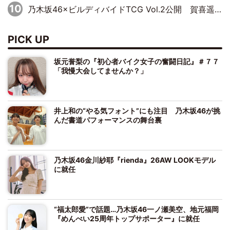
乃木坂46×ビルディバイドTCG Vol.2公開 賀喜遥香＆田村真佑が『京まふ』ステージに登壇
PICK UP
坂元誉梨の『初心者バイク女子の奮闘日記』＃７７
「我慢大会してませんか？」
井上和の“やる気フォント”にも注目 乃木坂46が挑
んだ書道パフォーマンスの舞台裏
乃木坂46金川紗耶『rienda』26AW LOOKモデル
に就任
“福太郎愛”で話題…乃木坂46一ノ瀬美空、地元福岡
『めんべい25周年トップサポーター』に就任