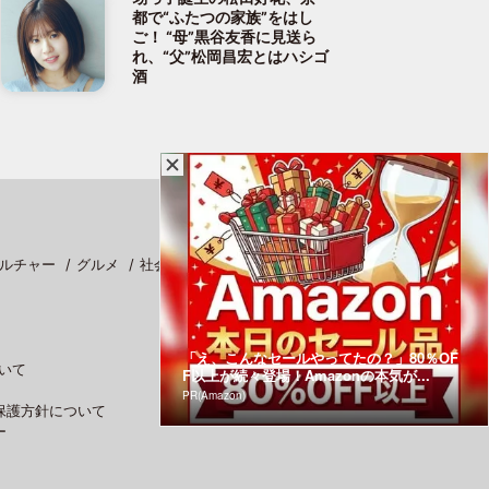
都で“ふたつの家族”をはし
ご！ “母”黒谷友香に見送ら
れ、“父”松岡昌宏とはハシゴ
酒
ルチャー
グルメ
社会
スポーツ
「え、こんなセールやってたの？」80％OF
いて
F以上が続々登場！Amazonの本気が...
PR(Amazon)
保護方針について
ー