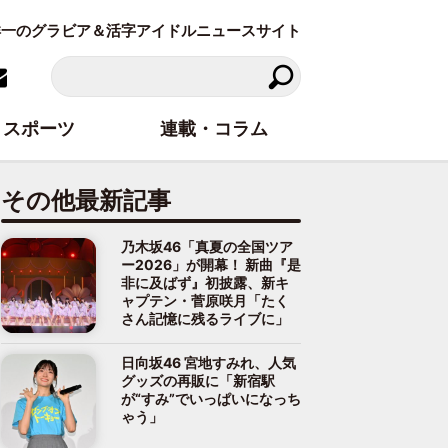
東洋一のグラビア＆活字アイドルニュースサイト
スポーツ
連載・コラム
その他最新記事
乃木坂46「真夏の全国ツア
ー2026」が開幕！ 新曲『是
非に及ばず』初披露、新キ
ャプテン・菅原咲月「たく
さん記憶に残るライブに」
日向坂46 宮地すみれ、人気
グッズの再販に「新宿駅
が“すみ”でいっぱいになっち
ゃう」