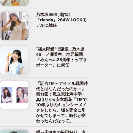
乃木坂46金川紗耶
『rienda』26AW LOOKモ
デルに就任
“福太郎愛”で話題…乃木坂
46一ノ瀬美空、地元福岡
『めんべい25周年トップサ
ポーター』に就任
『証言TIF～アイドル戦国時
代とはなんだったのか～』
第11回：私立恵比寿中学・
真山りか×安本彩花「TIFで
10年ぶりのキョンシーメイ
クをしたら、場を完全に引
かせてしまって。時代が変
わったんだなって」
甥っ子誕生の松田好花、京