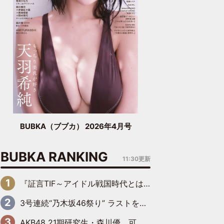
BUBKA（ブブカ） 2026年4月号
BUBKA RANKING
11:30更新
『証言TIF～アイドル戦国時代とはなんだったのか～』第6回：でんぱ組.inc・古川未鈴×相沢梨紗「『ハロプロやりたかったな』って言ったら、夢眠ねむさんに『てめえはでんぱ組．incなんだよ！』って肩パンされて(笑)」
3号連続“乃木坂46祭り” ラストを飾るのは賀喜遥香…5年ぶりの登場に「5年分大人になった私を見ていただけたら」
AKB48 21期研究生・森川優、可愛さもある大人の女性に