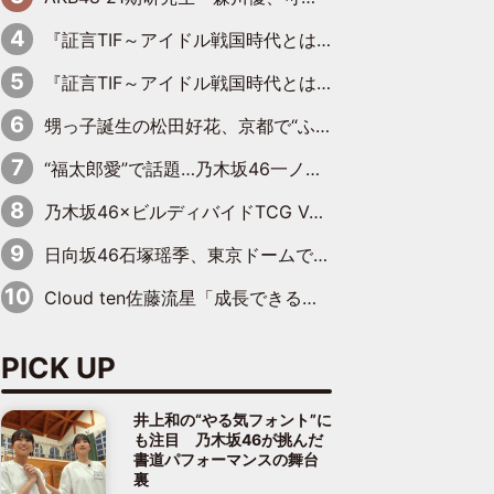
『証言TIF～アイドル戦国時代とはなんだったのか～』第11回：私立恵比寿中学・真山りか×安本彩花「TIFで10年ぶりのキョンシーメイクをしたら、場を完全に引かせてしまって。時代が変わったんだなって」
『証言TIF～アイドル戦国時代とはなんだったのか～』第10回：さくら学院・武藤彩未×飯田らうら「正直、中3で辞めるというのを信じてなくて。そう言われてはいたけど、嘘でしょって」
甥っ子誕生の松田好花、京都で“ふたつの家族”をはしご！ “母”黒谷友香に見送られ、“父”松岡昌宏とはハシゴ酒
“福太郎愛”で話題…乃木坂46一ノ瀬美空、地元福岡『めんべい25周年トップサポーター』に就任
乃木坂46×ビルディバイドTCG Vol.2公開 賀喜遥香＆田村真佑が『京まふ』ステージに登壇
日向坂46石塚瑶季、東京ドームで“観戦バレ”！ ナイツ・塙も認めた「巨人に詳しすぎるアイドル」は元VENUSスクール生で杉内コーチ推し⁉
Cloud ten佐藤流星「成長できる余地がたくさん」、本田高優「何度見ても飽きない公演に」
PICK UP
井上和の“やる気フォント”に
も注目 乃木坂46が挑んだ
書道パフォーマンスの舞台
裏