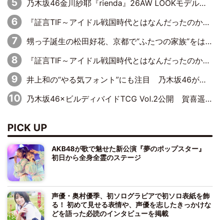
乃木坂46金川紗耶『rienda』26AW LOOKモデルに就任
『証言TIF～アイドル戦国時代とはなんだったのか～』第11回：私立恵比寿中学・真山りか×安本彩花「TIFで10年ぶりのキョンシーメイクをしたら、場を完全に引かせてしまって。時代が変わったんだなって」
甥っ子誕生の松田好花、京都で“ふたつの家族”をはしご！ “母”黒谷友香に見送られ、“父”松岡昌宏とはハシゴ酒
『証言TIF～アイドル戦国時代とはなんだったのか～』第10回：さくら学院・武藤彩未×飯田らうら「正直、中3で辞めるというのを信じてなくて。そう言われてはいたけど、嘘でしょって」
井上和の“やる気フォント”にも注目 乃木坂46が挑んだ書道パフォーマンスの舞台裏
乃木坂46×ビルディバイドTCG Vol.2公開 賀喜遥香＆田村真佑が『京まふ』ステージに登壇
PICK UP
AKB48が歌で魅せた新公演『夢のポップスター』
初日から全身全霊のステージ
声優・奥村優季、初ソログラビアで初ソロ表紙を飾
る！ 初めて見せる表情や、声優を志したきっかけな
どを語った必読のインタビューを掲載