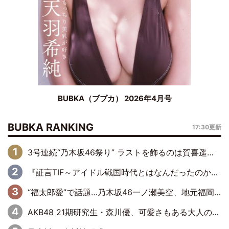
BUBKA（ブブカ） 2026年4月号
BUBKA RANKING
17:30更新
3号連続“乃木坂46祭り” ラストを飾るのは賀喜遥香…5年ぶりの登場に「5年分大人になった私を見ていただけたら」
『証言TIF～アイドル戦国時代とはなんだったのか～』第6回：でんぱ組.inc・古川未鈴×相沢梨紗「『ハロプロやりたかったな』って言ったら、夢眠ねむさんに『てめえはでんぱ組．incなんだよ！』って肩パンされて(笑)」
“福太郎愛”で話題…乃木坂46一ノ瀬美空、地元福岡『めんべい25周年トップサポーター』に就任
AKB48 21期研究生・森川優、可愛さもある大人の女性に