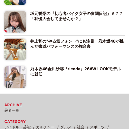
坂元誉梨の『初心者バイク女子の奮闘日記』＃７７
「我慢大会してませんか？」
井上和の“やる気フォント”にも注目 乃木坂46が挑
んだ書道パフォーマンスの舞台裏
乃木坂46金川紗耶『rienda』26AW LOOKモデル
に就任
ARCHIVE
著者一覧
CATEGORY
アイドル・芸能
カルチャー
グルメ
社会
スポーツ