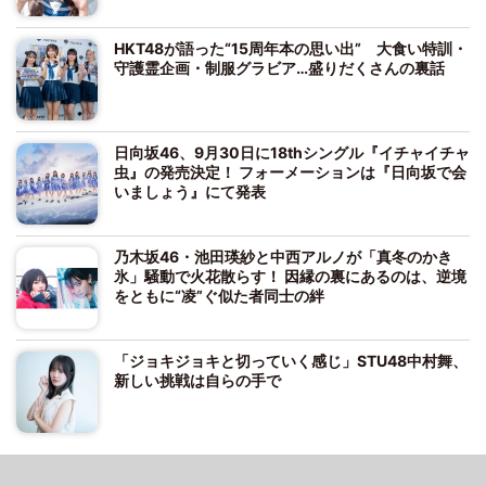
HKT48が語った“15周年本の思い出” 大食い特訓・
守護霊企画・制服グラビア…盛りだくさんの裏話
日向坂46、9月30日に18thシングル『イチャイチャ
虫』の発売決定！ フォーメーションは『日向坂で会
いましょう』にて発表
乃木坂46・池田瑛紗と中西アルノが「真冬のかき
氷」騒動で火花散らす！ 因縁の裏にあるのは、逆境
をともに“凌”ぐ似た者同士の絆
「ジョキジョキと切っていく感じ」STU48中村舞、
新しい挑戦は自らの手で