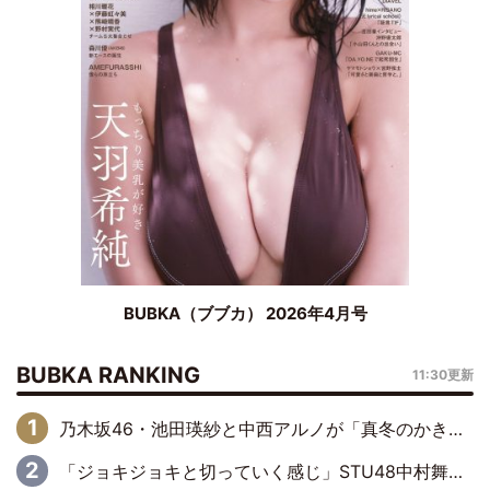
BUBKA（ブブカ） 2026年4月号
BUBKA RANKING
11:30更新
乃木坂46・池田瑛紗と中西アルノが「真冬のかき氷」騒動で火花散らす！ 因縁の裏にあるのは、逆境をともに“凌”ぐ似た者同士の絆
「ジョキジョキと切っていく感じ」STU48中村舞、新しい挑戦は自らの手で