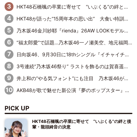
HKT48石橋颯の卒業に寄せて “いぶくる”の絆と後輩・龍頭綺音の決意
HKT48が語った“15周年本の思い出” 大食い特訓・守護霊企画・制服グラビア…盛りだくさんの裏話
乃木坂46金川紗耶『rienda』26AW LOOKモデルに就任
“福太郎愛”で話題…乃木坂46一ノ瀬美空、地元福岡『めんべい25周年トップサポーター』に就任
日向坂46、9月30日に18thシングル『イチャイチャ虫』の発売決定！ フォーメーションは『日向坂で会いましょう』にて発表
3号連続“乃木坂46祭り” ラストを飾るのは賀喜遥香…5年ぶりの登場に「5年分大人になった私を見ていただけたら」
井上和の“やる気フォント”にも注目 乃木坂46が挑んだ書道パフォーマンスの舞台裏
AKB48が歌で魅せた新公演『夢のポップスター』 初日から全身全霊のステージ
PICK UP
HKT48石橋颯の卒業に寄せて “いぶくる”の絆と後
輩・龍頭綺音の決意