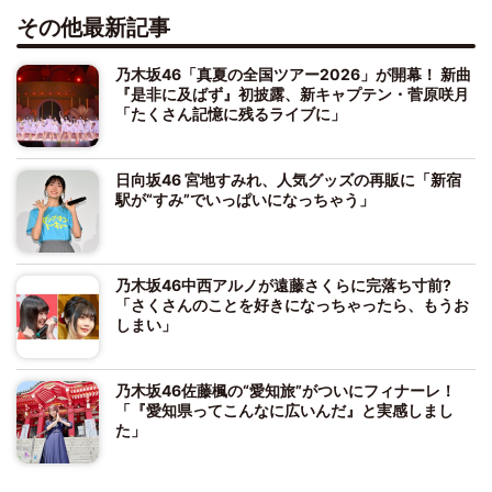
その他最新記事
乃木坂46「真夏の全国ツアー2026」が開幕！ 新曲
『是非に及ばず』初披露、新キャプテン・菅原咲月
「たくさん記憶に残るライブに」
日向坂46 宮地すみれ、人気グッズの再販に「新宿
駅が“すみ”でいっぱいになっちゃう」
乃木坂46中西アルノが遠藤さくらに完落ち寸前?
「さくさんのことを好きになっちゃったら、もうお
しまい」
乃木坂46佐藤楓の“愛知旅”がついにフィナーレ！
「『愛知県ってこんなに広いんだ』と実感しまし
た」