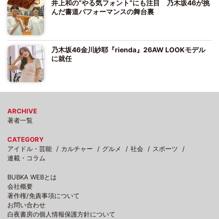
井上和の“やる気フォント”にも注目 乃木坂46が挑
んだ書道パフォーマンスの舞台裏
乃木坂46金川紗耶『rienda』26AW LOOKモデル
に就任
ARCHIVE
著者一覧
CATEGORY
アイドル・芸能
カルチャー
グルメ
社会
スポーツ
連載・コラム
BUBKA WEBとは
会社概要
著作権/免責事項について
お問い合わせ
白夜書房の個人情報保護方針について