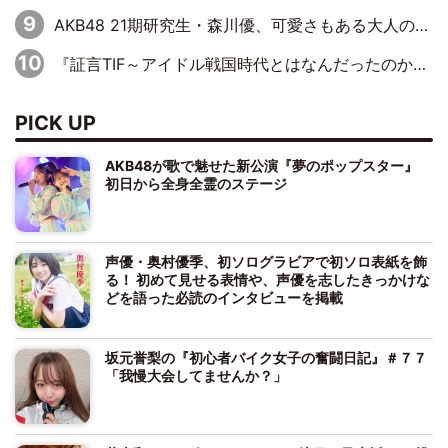
AKB48 21期研究生・森川優、可愛さもある大人の女性に
『証言TIF～アイドル戦国時代とはなんだったのか～』第10回：さくら学院・武藤彩未×飯田らうら「正直、中3で辞めるというのを信じてなくて。そう言われてはいたけど、嘘でしょって」
PICK UP
AKB48が歌で魅せた新公演『夢のポップスター』
初日から全身全霊のステージ
声優・奥村優季、初ソログラビアで初ソロ表紙を飾
る！ 初めて見せる表情や、声優を志したきっかけな
どを語った必読のインタビューを掲載
坂元誉梨の『初心者バイク女子の奮闘日記』＃７７
「我慢大会してませんか？」