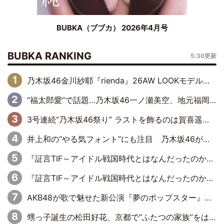
BUBKA（ブブカ） 2026年4月号
BUBKA RANKING
5:30更新
乃木坂46金川紗耶『rienda』26AW LOOKモデルに就任
“福太郎愛”で話題…乃木坂46一ノ瀬美空、地元福岡『めんべい25周年トップサポーター』に就任
3号連続“乃木坂46祭り” ラストを飾るのは賀喜遥香…5年ぶりの登場に「5年分大人になった私を見ていただけたら」
井上和の“やる気フォント”にも注目 乃木坂46が挑んだ書道パフォーマンスの舞台裏
『証言TIF～アイドル戦国時代とはなんだったのか～』第6回：でんぱ組.inc・古川未鈴×相沢梨紗「『ハロプロやりたかったな』って言ったら、夢眠ねむさんに『てめえはでんぱ組．incなんだよ！』って肩パンされて(笑)」
『証言TIF～アイドル戦国時代とはなんだったのか～』第11回：私立恵比寿中学・真山りか×安本彩花「TIFで10年ぶりのキョンシーメイクをしたら、場を完全に引かせてしまって。時代が変わったんだなって」
AKB48が歌で魅せた新公演『夢のポップスター』 初日から全身全霊のステージ
甥っ子誕生の松田好花、京都で“ふたつの家族”をはしご！ “母”黒谷友香に見送られ、“父”松岡昌宏とはハシゴ酒