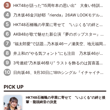
HKT48が語った“15周年本の思い出” 大食い特訓・守護霊企画・制服グラビア…盛りだくさんの裏話
乃木坂46金川紗耶『rienda』26AW LOOKモデルに就任
HKT48石橋颯の卒業に寄せて “いぶくる”の絆と後輩・龍頭綺音の決意
AKB48が歌で魅せた新公演『夢のポップスター』 初日から全身全霊のステージ
“福太郎愛”で話題…乃木坂46一ノ瀬美空、地元福岡『めんべい25周年トップサポーター』に就任
井上和の“やる気フォント”にも注目 乃木坂46が挑んだ書道パフォーマンスの舞台裏
3号連続“乃木坂46祭り” ラストを飾るのは賀喜遥香…5年ぶりの登場に「5年分大人になった私を見ていただけたら」
日向坂46、9月30日に18thシングル『イチャイチャ虫』の発売決定！ フォーメーションは『日向坂で会いましょう』にて発表
PICK UP
HKT48石橋颯の卒業に寄せて “いぶくる”の絆と後
輩・龍頭綺音の決意