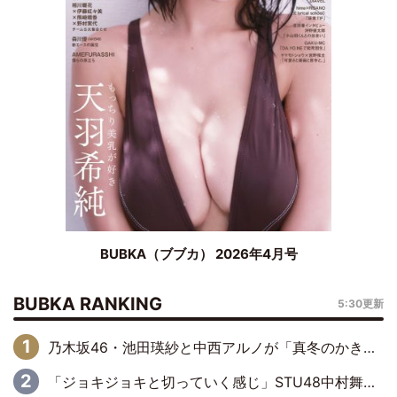
BUBKA（ブブカ） 2026年4月号
BUBKA RANKING
5:30更新
乃木坂46・池田瑛紗と中西アルノが「真冬のかき氷」騒動で火花散らす！ 因縁の裏にあるのは、逆境をともに“凌”ぐ似た者同士の絆
「ジョキジョキと切っていく感じ」STU48中村舞、新しい挑戦は自らの手で