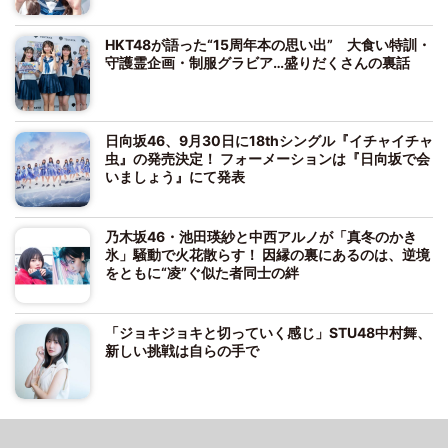
HKT48が語った“15周年本の思い出” 大食い特訓・
守護霊企画・制服グラビア…盛りだくさんの裏話
日向坂46、9月30日に18thシングル『イチャイチャ
虫』の発売決定！ フォーメーションは『日向坂で会
いましょう』にて発表
乃木坂46・池田瑛紗と中西アルノが「真冬のかき
氷」騒動で火花散らす！ 因縁の裏にあるのは、逆境
をともに“凌”ぐ似た者同士の絆
「ジョキジョキと切っていく感じ」STU48中村舞、
新しい挑戦は自らの手で