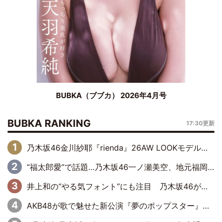
BUBKA（ブブカ） 2026年4月号
BUBKA RANKING
17:30更新
乃木坂46金川紗耶『rienda』26AW LOOKモデルに就任
“福太郎愛”で話題…乃木坂46一ノ瀬美空、地元福岡『めんべい25周年トップサポーター』に就任
井上和の“やる気フォント”にも注目 乃木坂46が挑んだ書道パフォーマンスの舞台裏
AKB48が歌で魅せた新公演『夢のポップスター』 初日から全身全霊のステージ