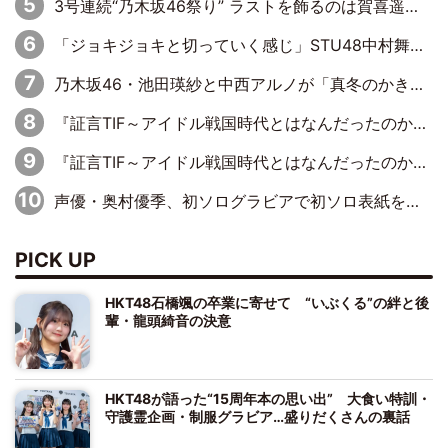
3号連続“乃木坂46祭り” ラストを飾るのは賀喜遥香…5年ぶりの登場に「5年分大人になった私を見ていただけたら」
「ジョキジョキと切っていく感じ」STU48中村舞、新しい挑戦は自らの手で
乃木坂46・池田瑛紗と中西アルノが「真冬のかき氷」騒動で火花散らす！ 因縁の裏にあるのは、逆境をともに“凌”ぐ似た者同士の絆
『証言TIF～アイドル戦国時代とはなんだったのか～』第11回：私立恵比寿中学・真山りか×安本彩花「TIFで10年ぶりのキョンシーメイクをしたら、場を完全に引かせてしまって。時代が変わったんだなって」
『証言TIF～アイドル戦国時代とはなんだったのか～』第6回：でんぱ組.inc・古川未鈴×相沢梨紗「『ハロプロやりたかったな』って言ったら、夢眠ねむさんに『てめえはでんぱ組．incなんだよ！』って肩パンされて(笑)」
声優・奥村優季、初ソログラビアで初ソロ表紙を飾る！ 初めて見せる表情や、声優を志したきっかけなどを語った必読のインタビューを掲載
PICK UP
HKT48石橋颯の卒業に寄せて “いぶくる”の絆と後
輩・龍頭綺音の決意
HKT48が語った“15周年本の思い出” 大食い特訓・
守護霊企画・制服グラビア…盛りだくさんの裏話