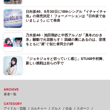
日向坂46、9月30日に18thシングル『イチャイチャ
虫』の発売決定！ フォーメーションは『日向坂で会
いましょう』にて発表
乃木坂46・池田瑛紗と中西アルノが「真冬のかき
氷」騒動で火花散らす！ 因縁の裏にあるのは、逆境
をともに“凌”ぐ似た者同士の絆
「ジョキジョキと切っていく感じ」STU48中村舞、
新しい挑戦は自らの手で
ARCHIVE
著者一覧
CATEGORY
アイドル・芸能
カルチャー
グルメ
社会
スポーツ