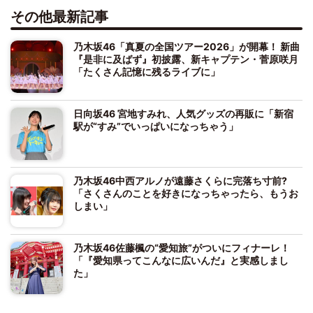
その他最新記事
乃木坂46「真夏の全国ツアー2026」が開幕！ 新曲
『是非に及ばず』初披露、新キャプテン・菅原咲月
「たくさん記憶に残るライブに」
日向坂46 宮地すみれ、人気グッズの再販に「新宿
駅が“すみ”でいっぱいになっちゃう」
乃木坂46中西アルノが遠藤さくらに完落ち寸前?
「さくさんのことを好きになっちゃったら、もうお
しまい」
乃木坂46佐藤楓の“愛知旅”がついにフィナーレ！
「『愛知県ってこんなに広いんだ』と実感しまし
た」