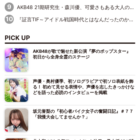
AKB48 21期研究生・森川優、可愛さもある大人の女性に
『証言TIF～アイドル戦国時代とはなんだったのか～』第10回：さくら学院・武藤彩未×飯田らうら「正直、中3で辞めるというのを信じてなくて。そう言われてはいたけど、嘘でしょって」
PICK UP
AKB48が歌で魅せた新公演『夢のポップスター』
初日から全身全霊のステージ
声優・奥村優季、初ソログラビアで初ソロ表紙を飾
る！ 初めて見せる表情や、声優を志したきっかけな
どを語った必読のインタビューを掲載
坂元誉梨の『初心者バイク女子の奮闘日記』＃７７
「我慢大会してませんか？」