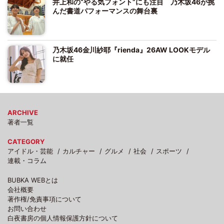
井上和の“やる気フォント”にも注目 乃木坂46が挑
んだ書道パフォーマンスの舞台裏
乃木坂46金川紗耶『rienda』26AW LOOKモデル
に就任
ARCHIVE
著者一覧
CATEGORY
アイドル・芸能
カルチャー
グルメ
社会
スポーツ
連載・コラム
BUBKA WEBとは
会社概要
著作権/免責事項について
お問い合わせ
白夜書房の個人情報保護方針について