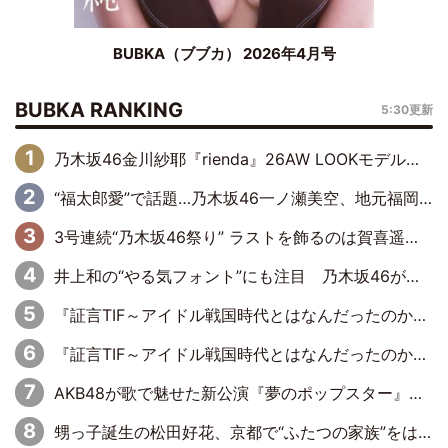
BUBKA（ブブカ） 2026年4月号
BUBKA RANKING
5:30更新
乃木坂46金川紗耶『rienda』26AW LOOKモデルに就任
“福太郎愛”で話題…乃木坂46一ノ瀬美空、地元福岡『めんべい25周年トップサポーター』に就任
3号連続“乃木坂46祭り” ラストを飾るのは賀喜遥香…5年ぶりの登場に「5年分大人になった私を見ていただけたら」
井上和の“やる気フォント”にも注目 乃木坂46が挑んだ書道パフォーマンスの舞台裏
『証言TIF～アイドル戦国時代とはなんだったのか～』第6回：でんぱ組.inc・古川未鈴×相沢梨紗「『ハロプロやりたかったな』って言ったら、夢眠ねむさんに『てめえはでんぱ組．incなんだよ！』って肩パンされて(笑)」
『証言TIF～アイドル戦国時代とはなんだったのか～』第11回：私立恵比寿中学・真山りか×安本彩花「TIFで10年ぶりのキョンシーメイクをしたら、場を完全に引かせてしまって。時代が変わったんだなって」
AKB48が歌で魅せた新公演『夢のポップスター』 初日から全身全霊のステージ
甥っ子誕生の松田好花、京都で“ふたつの家族”をはしご！ “母”黒谷友香に見送られ、“父”松岡昌宏とはハシゴ酒