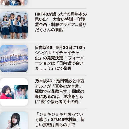
HKT48が語った“15周年本の
思い出” 大食い特訓・守護
霊企画・制服グラビア…盛り
だくさんの裏話
日向坂46、9月30日に18th
シングル『イチャイチャ
虫』の発売決定！ フォーメ
ーションは『日向坂で会い
ましょう』にて発表
乃木坂46・池田瑛紗と中西
アルノが「真冬のかき氷」
騒動で火花散らす！ 因縁の
裏にあるのは、逆境をとも
に“凌”ぐ似た者同士の絆
「ジョキジョキと切ってい
く感じ」STU48中村舞、新
しい挑戦は自らの手で