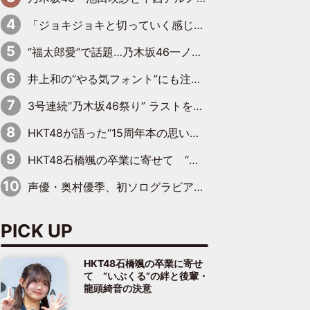
「ジョキジョキと切っていく感じ」STU48中村舞、新しい挑戦は自らの手で
“福太郎愛”で話題…乃木坂46一ノ瀬美空、地元福岡『めんべい25周年トップサポーター』に就任
井上和の“やる気フォント”にも注目 乃木坂46が挑んだ書道パフォーマンスの舞台裏
3号連続“乃木坂46祭り” ラストを飾るのは賀喜遥香…5年ぶりの登場に「5年分大人になった私を見ていただけたら」
HKT48が語った“15周年本の思い出” 大食い特訓・守護霊企画・制服グラビア…盛りだくさんの裏話
HKT48石橋颯の卒業に寄せて “いぶくる”の絆と後輩・龍頭綺音の決意
声優・奥村優季、初ソログラビアで初ソロ表紙を飾る！ 初めて見せる表情や、声優を志したきっかけなどを語った必読のインタビューを掲載
PICK UP
HKT48石橋颯の卒業に寄せ
て “いぶくる”の絆と後輩・
龍頭綺音の決意