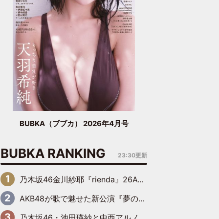
BUBKA（ブブカ） 2026年4月号
BUBKA RANKING
23:30更新
乃木坂46金川紗耶『rienda』26AW LOOKモデルに就任
AKB48が歌で魅せた新公演『夢のポップスター』 初日から全身全霊のステージ
乃木坂46・池田瑛紗と中西アルノが「真冬のかき氷」騒動で火花散らす！ 因縁の裏にあるのは、逆境をともに“凌”ぐ似た者同士の絆