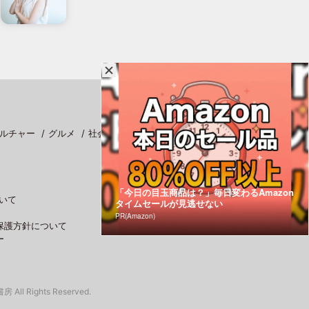
ルチャー
グルメ
社会
スポーツ
「今日の目玉商品は？」毎日変わるAmazon
いて
タイムセールが見逃せない
PR(Amazon)
保護方針について
ー
 All Rights Reserved.