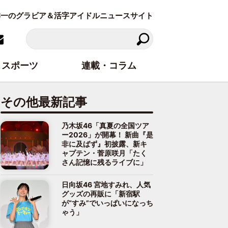
東洋一のグラビア＆活字アイドルニュースサイト
スポーツ
連載・コラム
その他最新記事
乃木坂46「真夏の全国ツア
ー2026」が開幕！ 新曲『是
非に及ばず』初披露、新キ
ャプテン・菅原咲月「たく
さん記憶に残るライブに」
日向坂46 宮地すみれ、人気
グッズの再販に「新宿駅
が“すみ”でいっぱいになっち
ゃう」