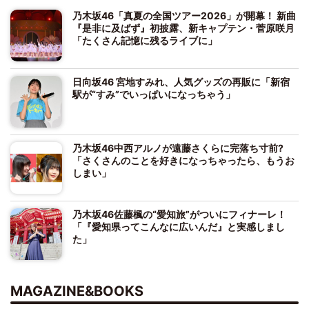
乃木坂46「真夏の全国ツアー2026」が開幕！ 新曲
『是非に及ばず』初披露、新キャプテン・菅原咲月
「たくさん記憶に残るライブに」
日向坂46 宮地すみれ、人気グッズの再販に「新宿
駅が“すみ”でいっぱいになっちゃう」
乃木坂46中西アルノが遠藤さくらに完落ち寸前?
「さくさんのことを好きになっちゃったら、もうお
しまい」
乃木坂46佐藤楓の“愛知旅”がついにフィナーレ！
「『愛知県ってこんなに広いんだ』と実感しまし
た」
MAGAZINE&BOOKS