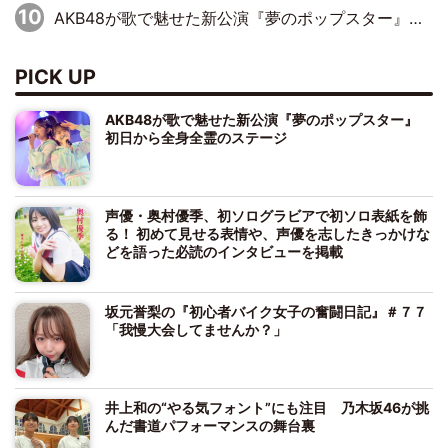
AKB48が歌で魅せた新公演『夢のポップスター』 初日から全身全霊のステージ
PICK UP
AKB48が歌で魅せた新公演『夢のポップスター』
初日から全身全霊のステージ
声優・奥村優季、初ソログラビアで初ソロ表紙を飾
る！ 初めて見せる表情や、声優を志したきっかけな
どを語った必読のインタビューを掲載
坂元誉梨の『初心者バイク女子の奮闘日記』＃７７
「我慢大会してませんか？」
井上和の“やる気フォント”にも注目 乃木坂46が挑
んだ書道パフォーマンスの舞台裏