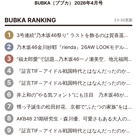
BUBKA（ブブカ） 2026年4月号
BUBKA RANKING
23:30更新
3号連続“乃木坂46祭り” ラストを飾るのは賀喜遥香…5年ぶりの登場に「5年分大人になった私を見ていただけたら」
乃木坂46金川紗耶『rienda』26AW LOOKモデルに就任
“福太郎愛”で話題…乃木坂46一ノ瀬美空、地元福岡『めんべい25周年トップサポーター』に就任
『証言TIF～アイドル戦国時代とはなんだったのか～』第6回：でんぱ組.inc・古川未鈴×相沢梨紗「『ハロプロやりたかったな』って言ったら、夢眠ねむさんに『てめえはでんぱ組．incなんだよ！』って肩パンされて(笑)」
『証言TIF～アイドル戦国時代とはなんだったのか～』第11回：私立恵比寿中学・真山りか×安本彩花「TIFで10年ぶりのキョンシーメイクをしたら、場を完全に引かせてしまって。時代が変わったんだなって」
井上和の“やる気フォント”にも注目 乃木坂46が挑んだ書道パフォーマンスの舞台裏
甥っ子誕生の松田好花、京都で“ふたつの家族”をはしご！ “母”黒谷友香に見送られ、“父”松岡昌宏とはハシゴ酒
AKB48 21期研究生・森川優、可愛さもある大人の女性に
『証言TIF～アイドル戦国時代とはなんだったのか～』第10回：さくら学院・武藤彩未×飯田らうら「正直、中3で辞めるというのを信じてなくて。そう言われてはいたけど、嘘でしょって」