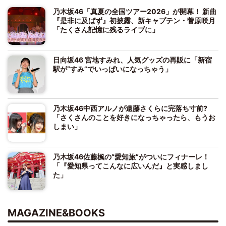
乃木坂46「真夏の全国ツアー2026」が開幕！ 新曲
『是非に及ばず』初披露、新キャプテン・菅原咲月
「たくさん記憶に残るライブに」
日向坂46 宮地すみれ、人気グッズの再販に「新宿
駅が“すみ”でいっぱいになっちゃう」
乃木坂46中西アルノが遠藤さくらに完落ち寸前?
「さくさんのことを好きになっちゃったら、もうお
しまい」
乃木坂46佐藤楓の“愛知旅”がついにフィナーレ！
「『愛知県ってこんなに広いんだ』と実感しまし
た」
MAGAZINE&BOOKS