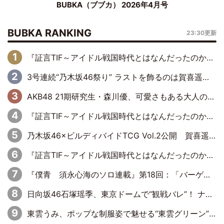
BUBKA（ブブカ） 2026年4月号
BUBKA RANKING
23:30更新
『証言TIF～アイドル戦国時代とはなんだったのか～』第6回：でんぱ組.inc・古川未鈴×相沢梨紗「『ハロプロやりたかったな』って言ったら、夢眠ねむさんに『てめえはでんぱ組．incなんだよ！』って肩パンされて(笑)」
3号連続“乃木坂46祭り” ラストを飾るのは賀喜遥香…5年ぶりの登場に「5年分大人になった私を見ていただけたら」
AKB48 21期研究生・森川優、可愛さもある大人の女性に
『証言TIF～アイドル戦国時代とはなんだったのか～』第10回：さくら学院・武藤彩未×飯田らうら「正直、中3で辞めるというのを信じてなくて。そう言われてはいたけど、嘘でしょって」
乃木坂46×ビルディバイドTCG Vol.2公開 賀喜遥香＆田村真佑が『京まふ』ステージに登壇
『証言TIF～アイドル戦国時代とはなんだったのか～』第11回：私立恵比寿中学・真山りか×安本彩花「TIFで10年ぶりのキョンシーメイクをしたら、場を完全に引かせてしまって。時代が変わったんだなって」
『僕青 須永心海のソロ連載』第18回：「バーゲンセールハンターみうな inしまむら」編
日向坂46石塚瑶季、東京ドームで“観戦バレ”！ ナイツ・塙も認めた「巨人に詳しすぎるアイドル」は元VENUSスクール生で杉内コーチ推し⁉
東雲うみ、ポップな制服姿で魅せる“東雲グリーン”の正体