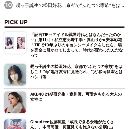
甥っ子誕生の松田好花、京都で“ふたつの家族”をはしご！ “母”黒谷友香に見送られ、“父”松岡昌宏とはハシゴ酒
PICK UP
『証言TIF～アイドル戦国時代とはなんだったのか
～』第11回：私立恵比寿中学・真山りか×安本彩花
「TIFで10年ぶりのキョンシーメイクをしたら、場
を完全に引かせてしまって。時代が変わったんだな
って」
甥っ子誕生の松田好花、京都で“ふたつの家族”をは
しご！ “母”黒谷友香に見送られ、“父”松岡昌宏とは
ハシゴ酒
AKB48 21期研究生・森川優、可愛さもある大人の
女性に
Cloud ten佐藤流星「成長できる余地がたくさ
ん」、本田高優「何度見ても飽きない公演に」