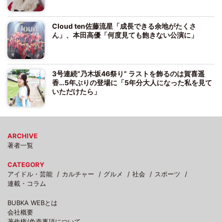
Cloud ten佐藤流星「成長できる余地がたくさ
ん」、本田高優「何度見ても飽きない公演に」
3号連続“乃木坂46祭り” ラストを飾るのは賀喜遥
香…5年ぶりの登場に「5年分大人になった私を見て
いただけたら」
ARCHIVE
著者一覧
CATEGORY
アイドル・芸能
カルチャー
グルメ
社会
スポーツ
連載・コラム
BUBKA WEBとは
会社概要
著作権/免責事項について