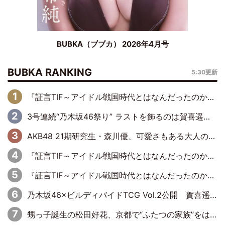
BUBKA（ブブカ） 2026年4月号
BUBKA RANKING
5:30更新
『証言TIF～アイドル戦国時代とはなんだったのか～』第6回：でんぱ組.inc・古川未鈴×相沢梨紗「『ハロプロやりたかったな』って言ったら、夢眠ねむさんに『てめえはでんぱ組．incなんだよ！』って肩パンされて(笑)」
3号連続“乃木坂46祭り” ラストを飾るのは賀喜遥香…5年ぶりの登場に「5年分大人になった私を見ていただけたら」
AKB48 21期研究生・森川優、可愛さもある大人の女性に
『証言TIF～アイドル戦国時代とはなんだったのか～』第11回：私立恵比寿中学・真山りか×安本彩花「TIFで10年ぶりのキョンシーメイクをしたら、場を完全に引かせてしまって。時代が変わったんだなって」
『証言TIF～アイドル戦国時代とはなんだったのか～』第10回：さくら学院・武藤彩未×飯田らうら「正直、中3で辞めるというのを信じてなくて。そう言われてはいたけど、嘘でしょって」
乃木坂46×ビルディバイドTCG Vol.2公開 賀喜遥香＆田村真佑が『京まふ』ステージに登壇
甥っ子誕生の松田好花、京都で“ふたつの家族”をはしご！ “母”黒谷友香に見送られ、“父”松岡昌宏とはハシゴ酒