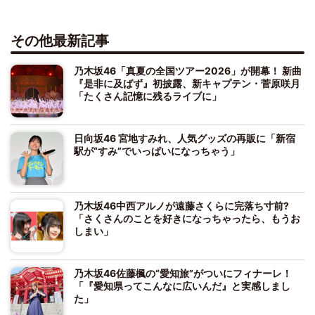
その他最新記事
乃木坂46「真夏の全国ツアー2026」が開幕！ 新曲
『是非に及ばず』初披露、新キャプテン・菅原咲月
「たくさん記憶に残るライブに」
日向坂46 宮地すみれ、人気グッズの再販に「新宿
駅が“すみ”でいっぱいになっちゃう」
乃木坂46中西アルノが遠藤さくらに完落ち寸前?
「さくさんのことを好きになっちゃったら、もうお
しまい」
乃木坂46佐藤楓の“愛知旅”がついにフィナーレ！
「『愛知県ってこんなに広いんだ』と実感しまし
た」