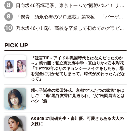
日向坂46石塚瑶季、東京ドームで“観戦バレ”！ ナイツ・塙も認めた「巨人に詳しすぎるアイドル」は元VENUSスクール生で杉内コーチ推し⁉
『僕青 須永心海のソロ連載』第18回：「バーゲンセールハンターみうな inしまむら」編
乃木坂46小川彩、高校を卒業して初めてのグラビア「大人になった感じがしました(笑)」
PICK UP
『証言TIF～アイドル戦国時代とはなんだったのか
～』第11回：私立恵比寿中学・真山りか×安本彩花
「TIFで10年ぶりのキョンシーメイクをしたら、場
を完全に引かせてしまって。時代が変わったんだな
って」
甥っ子誕生の松田好花、京都で“ふたつの家族”をは
しご！ “母”黒谷友香に見送られ、“父”松岡昌宏とは
ハシゴ酒
AKB48 21期研究生・森川優、可愛さもある大人の
女性に