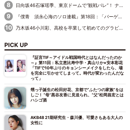
日向坂46石塚瑶季、東京ドームで“観戦バレ”！ ナイツ・塙も認めた「巨人に詳しすぎるアイドル」は元VENUSスクール生で杉内コーチ推し⁉
『僕青 須永心海のソロ連載』第18回：「バーゲンセールハンターみうな inしまむら」編
乃木坂46小川彩、高校を卒業して初めてのグラビア「大人になった感じがしました(笑)」
PICK UP
『証言TIF～アイドル戦国時代とはなんだったのか
～』第11回：私立恵比寿中学・真山りか×安本彩花
「TIFで10年ぶりのキョンシーメイクをしたら、場
を完全に引かせてしまって。時代が変わったんだな
って」
甥っ子誕生の松田好花、京都で“ふたつの家族”をは
しご！ “母”黒谷友香に見送られ、“父”松岡昌宏とは
ハシゴ酒
AKB48 21期研究生・森川優、可愛さもある大人の
女性に