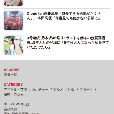
Cloud ten佐藤流星「成長できる余地がたくさ
ん」、本田高優「何度見ても飽きない公演に」
3号連続“乃木坂46祭り” ラストを飾るのは賀喜遥
香…5年ぶりの登場に「5年分大人になった私を見て
いただけたら」
ARCHIVE
著者一覧
CATEGORY
アイドル・芸能
カルチャー
グルメ
社会
スポーツ
連載・コラム
BUBKA WEBとは
会社概要
著作権/免責事項について