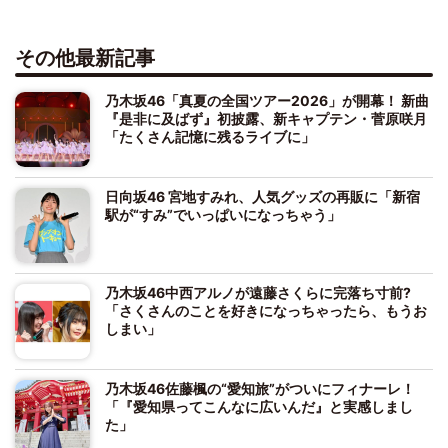
その他最新記事
乃木坂46「真夏の全国ツアー2026」が開幕！ 新曲
『是非に及ばず』初披露、新キャプテン・菅原咲月
「たくさん記憶に残るライブに」
日向坂46 宮地すみれ、人気グッズの再販に「新宿
駅が“すみ”でいっぱいになっちゃう」
乃木坂46中西アルノが遠藤さくらに完落ち寸前?
「さくさんのことを好きになっちゃったら、もうお
しまい」
乃木坂46佐藤楓の“愛知旅”がついにフィナーレ！
「『愛知県ってこんなに広いんだ』と実感しまし
た」