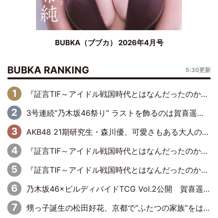
BUBKA（ブブカ） 2026年4月号
BUBKA RANKING
5:30更新
『証言TIF～アイドル戦国時代とはなんだったのか～』第6回：でんぱ組.inc・古川未鈴×相沢梨紗「『ハロプロやりたかったな』って言ったら、夢眠ねむさんに『てめえはでんぱ組．incなんだよ！』って肩パンされて(笑)」
3号連続“乃木坂46祭り” ラストを飾るのは賀喜遥香…5年ぶりの登場に「5年分大人になった私を見ていただけたら」
AKB48 21期研究生・森川優、可愛さもある大人の女性に
『証言TIF～アイドル戦国時代とはなんだったのか～』第11回：私立恵比寿中学・真山りか×安本彩花「TIFで10年ぶりのキョンシーメイクをしたら、場を完全に引かせてしまって。時代が変わったんだなって」
『証言TIF～アイドル戦国時代とはなんだったのか～』第10回：さくら学院・武藤彩未×飯田らうら「正直、中3で辞めるというのを信じてなくて。そう言われてはいたけど、嘘でしょって」
乃木坂46×ビルディバイドTCG Vol.2公開 賀喜遥香＆田村真佑が『京まふ』ステージに登壇
甥っ子誕生の松田好花、京都で“ふたつの家族”をはしご！ “母”黒谷友香に見送られ、“父”松岡昌宏とはハシゴ酒