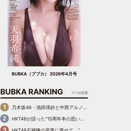
BUBKA（ブブカ） 2026年4月号
BUBKA RANKING
17:30更新
乃木坂46・池田瑛紗と中西アルノが「真冬のかき氷」騒動で火花散らす！ 因縁の裏にあるのは、逆境をともに“凌”ぐ似た者同士の絆
HKT48が語った“15周年本の思い出” 大食い特訓・守護霊企画・制服グラビア…盛りだくさんの裏話
HKT48石橋颯の卒業に寄せて “いぶくる”の絆と後輩・龍頭綺音の決意