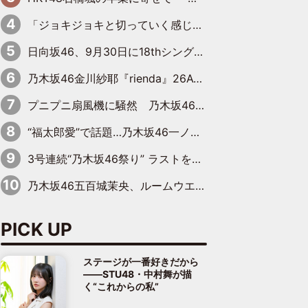
「ジョキジョキと切っていく感じ」STU48中村舞、新しい挑戦は自らの手で
日向坂46、9月30日に18thシングル『イチャイチャ虫』の発売決定！ フォーメーションは『日向坂で会いましょう』にて発表
乃木坂46金川紗耶『rienda』26AW LOOKモデルに就任
プニプニ扇風機に騒然 乃木坂46“これいくら金”延長中は今回もわちゃわちゃ全開
“福太郎愛”で話題…乃木坂46一ノ瀬美空、地元福岡『めんべい25周年トップサポーター』に就任
3号連続“乃木坂46祭り” ラストを飾るのは賀喜遥香…5年ぶりの登場に「5年分大人になった私を見ていただけたら」
乃木坂46五百城茉央、ルームウエアでリラックス「今回のグラビアを見て成長を感じていただけるとうれしい」
PICK UP
ステージが一番好きだから
――STU48・中村舞が描
く“これからの私”