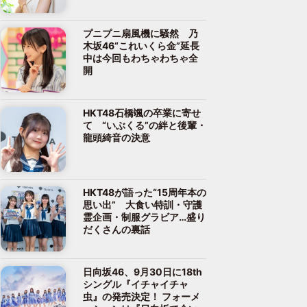
プニプニ扇風機に騒然 乃
木坂46“これいくら金”延長
中は今回もわちゃわちゃ全
開
HKT48石橋颯の卒業に寄せ
て “いぶくる”の絆と後輩・
龍頭綺音の決意
HKT48が語った“15周年本の
思い出” 大食い特訓・守護
霊企画・制服グラビア…盛り
だくさんの裏話
日向坂46、9月30日に18th
シングル『イチャイチャ
虫』の発売決定！ フォーメ