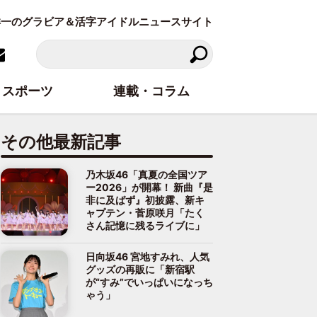
東洋一のグラビア＆活字アイドルニュースサイト
スポーツ
連載・コラム
その他最新記事
乃木坂46「真夏の全国ツア
ー2026」が開幕！ 新曲『是
非に及ばず』初披露、新キ
ャプテン・菅原咲月「たく
さん記憶に残るライブに」
日向坂46 宮地すみれ、人気
グッズの再販に「新宿駅
が“すみ”でいっぱいになっち
ゃう」