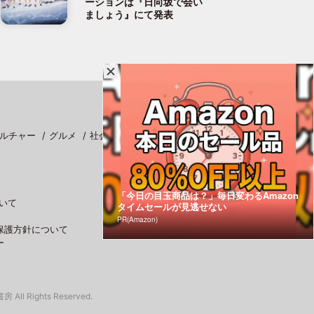
ーションは『日向坂で会い
ましょう』にて発表
ルチャー
グルメ
社会
スポーツ
「今日の目玉商品は？」毎日変わるAmazon
いて
タイムセールが見逃せない
PR(Amazon)
保護方針について
ー
 All Rights Reserved.