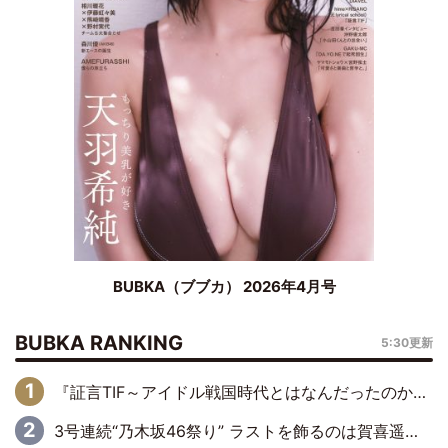
BUBKA（ブブカ） 2026年4月号
BUBKA RANKING
5:30更新
『証言TIF～アイドル戦国時代とはなんだったのか～』第6回：でんぱ組.inc・古川未鈴×相沢梨紗「『ハロプロやりたかったな』って言ったら、夢眠ねむさんに『てめえはでんぱ組．incなんだよ！』って肩パンされて(笑)」
3号連続“乃木坂46祭り” ラストを飾るのは賀喜遥香…5年ぶりの登場に「5年分大人になった私を見ていただけたら」