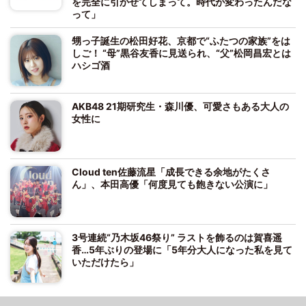
を完全に引かせてしまって。時代が変わったんだな
って」
甥っ子誕生の松田好花、京都で“ふたつの家族”をは
しご！ “母”黒谷友香に見送られ、“父”松岡昌宏とは
ハシゴ酒
AKB48 21期研究生・森川優、可愛さもある大人の
女性に
Cloud ten佐藤流星「成長できる余地がたくさ
ん」、本田高優「何度見ても飽きない公演に」
3号連続“乃木坂46祭り” ラストを飾るのは賀喜遥
香…5年ぶりの登場に「5年分大人になった私を見て
いただけたら」