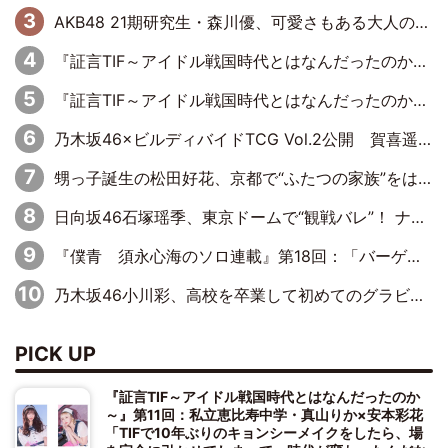
AKB48 21期研究生・森川優、可愛さもある大人の女性に
『証言TIF～アイドル戦国時代とはなんだったのか～』第11回：私立恵比寿中学・真山りか×安本彩花「TIFで10年ぶりのキョンシーメイクをしたら、場を完全に引かせてしまって。時代が変わったんだなって」
『証言TIF～アイドル戦国時代とはなんだったのか～』第10回：さくら学院・武藤彩未×飯田らうら「正直、中3で辞めるというのを信じてなくて。そう言われてはいたけど、嘘でしょって」
乃木坂46×ビルディバイドTCG Vol.2公開 賀喜遥香＆田村真佑が『京まふ』ステージに登壇
甥っ子誕生の松田好花、京都で“ふたつの家族”をはしご！ “母”黒谷友香に見送られ、“父”松岡昌宏とはハシゴ酒
日向坂46石塚瑶季、東京ドームで“観戦バレ”！ ナイツ・塙も認めた「巨人に詳しすぎるアイドル」は元VENUSスクール生で杉内コーチ推し⁉
『僕青 須永心海のソロ連載』第18回：「バーゲンセールハンターみうな inしまむら」編
乃木坂46小川彩、高校を卒業して初めてのグラビア「大人になった感じがしました(笑)」
PICK UP
『証言TIF～アイドル戦国時代とはなんだったのか
～』第11回：私立恵比寿中学・真山りか×安本彩花
「TIFで10年ぶりのキョンシーメイクをしたら、場